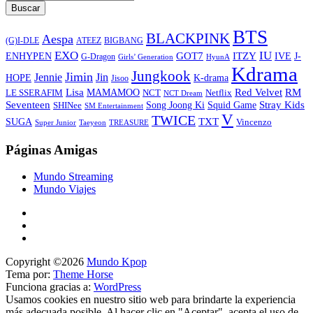
Buscar
BTS
BLACKPINK
Aespa
ATEEZ
BIGBANG
(G)I-DLE
EXO
IU
ITZY
ENHYPEN
GOT7
IVE
J-
G-Dragon
Girls’ Generation
HyunA
Kdrama
Jungkook
Jimin
Jin
Jennie
HOPE
K-drama
Jisoo
Lisa
Red Velvet
RM
MAMAMOO
NCT
LE SSERAFIM
Netflix
NCT Dream
Stray Kids
Seventeen
Song Joong Ki
SHINee
Squid Game
SM Entertainment
V
TWICE
TXT
SUGA
Vincenzo
Super Junior
Taeyeon
TREASURE
Páginas Amigas
Mundo Streaming
Mundo Viajes
Copyright ©2026
Mundo Kpop
Tema por:
Theme Horse
Funciona gracias a:
WordPress
Usamos cookies en nuestro sitio web para brindarte la experiencia
más adecuada posible. Al hacer clic en "Aceptar", acepta el uso de