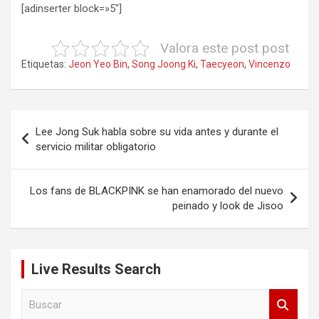
[adinserter block=»5″]
Valora este post post
Etiquetas:
Jeon Yeo Bin
,
Song Joong Ki
,
Taecyeon
,
Vincenzo
Navegación
Lee Jong Suk habla sobre su vida antes y durante el
de
servicio militar obligatorio
entradas
Los fans de BLACKPINK se han enamorado del nuevo
peinado y look de Jisoo
Live Results Search
B
u