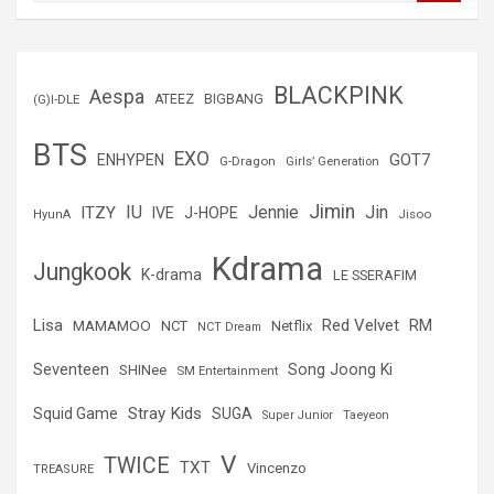
s
c
a
r
BLACKPINK
Aespa
(G)I-DLE
ATEEZ
BIGBANG
BTS
EXO
GOT7
ENHYPEN
G-Dragon
Girls’ Generation
Jimin
IU
Jin
ITZY
Jennie
IVE
J-HOPE
Jisoo
HyunA
Kdrama
Jungkook
K-drama
LE SSERAFIM
Lisa
Red Velvet
RM
MAMAMOO
NCT
Netflix
NCT Dream
Seventeen
Song Joong Ki
SHINee
SM Entertainment
Stray Kids
Squid Game
SUGA
Super Junior
Taeyeon
V
TWICE
TXT
Vincenzo
TREASURE