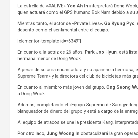
La estrella de «#ALIVE»
Yoo Ah In
interpretará Dong Wook,
quien actuará como el GPS humano Bok Nam debido a su am
Mientras tanto, el actor de «Private Lives»,
Go Kyung Pyo
,
descrito como el sentimental entre el equipo.
[elementor-template id=»6349″]
En cuanto a la actriz de 26 años,
Park Joo Hyun
, está lis
hermana menor de Dong Wook.
A pesar de su aura encantadora y su apariencia hermosa, e
Supreme Team» y la directora del club de bicicletas más gr
En cuanto al miembro más joven del grupo,
Ong Seong W
a Dong Wook.
Además, completando el «Equipo Supremo de Samgyedon
blanqueador de dinero del grupo y está a cargo de la entre
Al equipo de atracos se une la presidenta Kang, interpretad
Por otro lado,
Jung Woong
In
obstaculizará la gran operaci