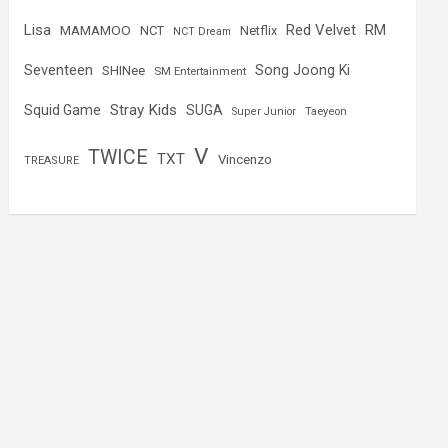
Lisa
Red Velvet
RM
MAMAMOO
NCT
Netflix
NCT Dream
Seventeen
Song Joong Ki
SHINee
SM Entertainment
Stray Kids
Squid Game
SUGA
Super Junior
Taeyeon
V
TWICE
TXT
Vincenzo
TREASURE