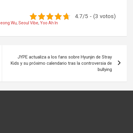
4.7/5 - (3 votos)
Seong Wu
,
Seoul Vibe
,
Yoo Ah In
JYPE actualiza a los fans sobre Hyunjin de Stray
Kids y su próximo calendario tras la controversia de
bullying