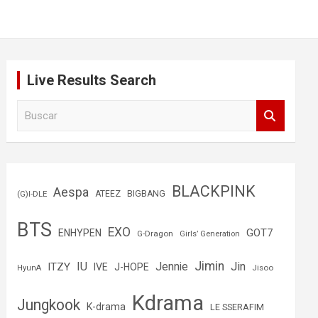
Live Results Search
B
u
s
c
a
r
BLACKPINK
Aespa
(G)I-DLE
ATEEZ
BIGBANG
BTS
EXO
GOT7
ENHYPEN
G-Dragon
Girls’ Generation
Jimin
IU
Jin
ITZY
Jennie
IVE
J-HOPE
Jisoo
HyunA
Kdrama
Jungkook
K-drama
LE SSERAFIM