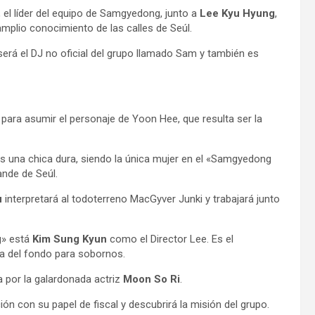
 el líder del equipo de Samgyedong, junto a
Lee Kyu Hyung
,
plio conocimiento de las calles de Seúl.
 será el DJ no oficial del grupo llamado Sam y también es
ta para asumir el personaje de Yoon Hee, que resulta ser la
s una chica dura, siendo la única mujer en el «Samgyedong
ande de Seúl.
u
interpretará al todoterreno MacGyver Junki y trabajará junto
g» está
Kim Sung Kyun
como el Director Lee. Es el
ga del fondo para sobornos.
a por la galardonada actriz
Moon So Ri
.
ón con su papel de fiscal y descubrirá la misión del grupo.