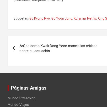
Etiquetas:
Go Kyung Pyo
,
Go Yoon Jung
,
Kdrama
,
Netflix
,
Ong 
Navegación
Así es como Kwak Dong Yeon maneja las críticas
de
sobre su actuación
entradas
Páginas Amigas
Mundo Streaming
Mundo Viajes