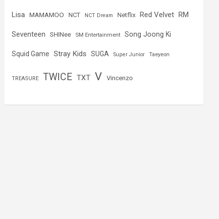
Lisa
Red Velvet
RM
MAMAMOO
NCT
Netflix
NCT Dream
Seventeen
Song Joong Ki
SHINee
SM Entertainment
Stray Kids
Squid Game
SUGA
Super Junior
Taeyeon
V
TWICE
TXT
Vincenzo
TREASURE