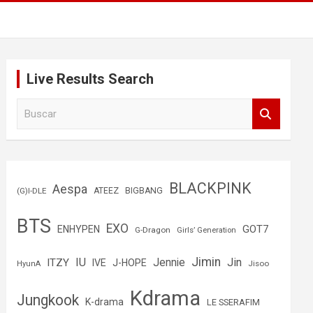
Live Results Search
B
u
s
c
a
r
BLACKPINK
Aespa
(G)I-DLE
ATEEZ
BIGBANG
BTS
EXO
GOT7
ENHYPEN
G-Dragon
Girls’ Generation
Jimin
IU
Jin
ITZY
Jennie
IVE
J-HOPE
Jisoo
HyunA
Kdrama
Jungkook
K-drama
LE SSERAFIM