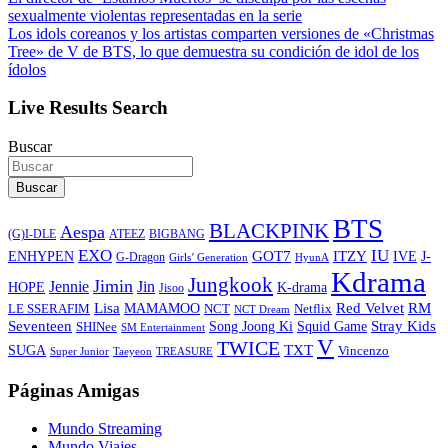
sexualmente violentas representadas en la serie
Los idols coreanos y los artistas comparten versiones de «Christmas
Tree» de V de BTS, lo que demuestra su condición de idol de los
ídolos
Live Results Search
Buscar
Buscar
BTS
BLACKPINK
Aespa
ATEEZ
BIGBANG
(G)I-DLE
EXO
IU
ITZY
ENHYPEN
GOT7
IVE
J-
G-Dragon
Girls’ Generation
HyunA
Kdrama
Jungkook
Jimin
Jin
Jennie
HOPE
K-drama
Jisoo
Lisa
Red Velvet
RM
MAMAMOO
NCT
LE SSERAFIM
Netflix
NCT Dream
Stray Kids
Seventeen
Song Joong Ki
SHINee
Squid Game
SM Entertainment
V
TWICE
TXT
SUGA
Vincenzo
Super Junior
Taeyeon
TREASURE
Páginas Amigas
Mundo Streaming
Mundo Viajes