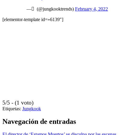
— ً (@jungkooktrends)
February 4, 2022
[elementor-template id=»6139″]
5/5 - (1 voto)
Etiquetas:
Jungkook
Navegación de entradas
El director de ‘Estamos Muertos’ se disculpa por las escenas