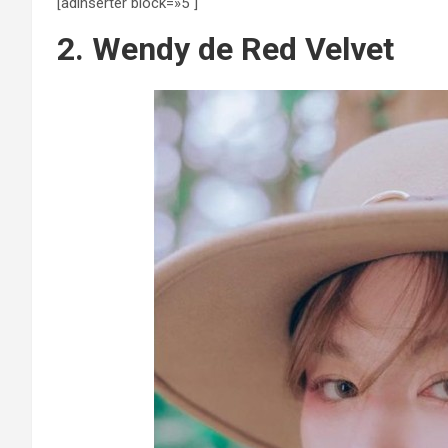
[adinserter block=»5″]
2. Wendy de Red Velvet