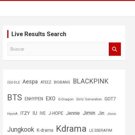
Live Results Search
B
u
s
c
a
r
BLACKPINK
Aespa
(G)I-DLE
ATEEZ
BIGBANG
BTS
EXO
GOT7
ENHYPEN
G-Dragon
Girls’ Generation
Jimin
IU
Jin
ITZY
Jennie
IVE
J-HOPE
Jisoo
HyunA
Kdrama
Jungkook
K-drama
LE SSERAFIM