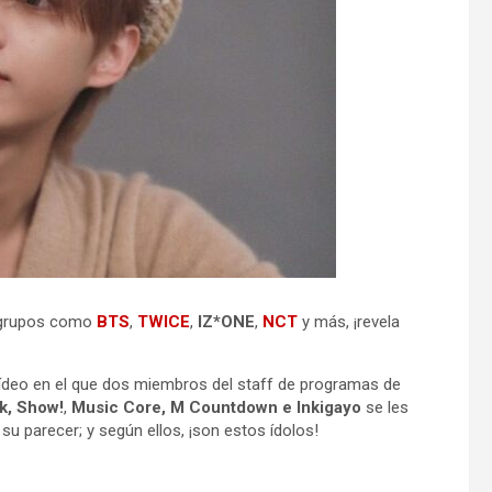
n grupos como
BTS
,
TWICE
,
IZ*ONE
,
NCT
y más, ¡revela
vídeo en el que dos miembros del staff de programas de
k, Show!
,
Music Core, M Countdown e Inkigayo
se les
su parecer; y según ellos, ¡son estos ídolos!