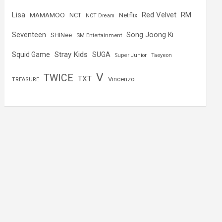
Lisa
Red Velvet
RM
MAMAMOO
NCT
Netflix
NCT Dream
Seventeen
Song Joong Ki
SHINee
SM Entertainment
Stray Kids
Squid Game
SUGA
Super Junior
Taeyeon
V
TWICE
TXT
Vincenzo
TREASURE