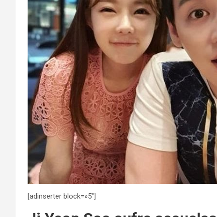
[adinserter block=»5″]