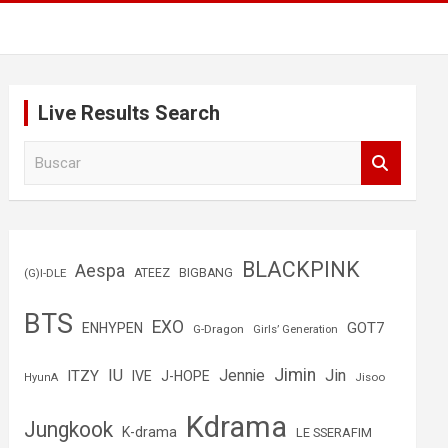
Live Results Search
B
u
s
c
a
r
BLACKPINK
Aespa
(G)I-DLE
ATEEZ
BIGBANG
BTS
EXO
GOT7
ENHYPEN
G-Dragon
Girls’ Generation
Jimin
IU
Jin
ITZY
Jennie
IVE
J-HOPE
Jisoo
HyunA
Kdrama
Jungkook
K-drama
LE SSERAFIM