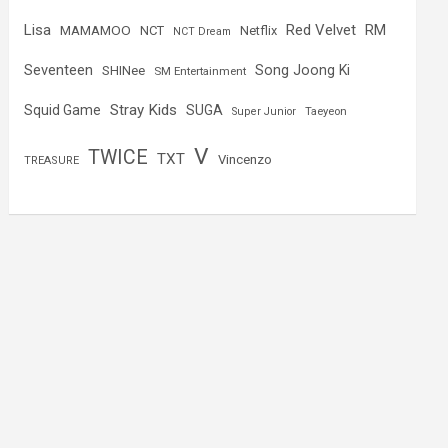
Lisa
Red Velvet
RM
MAMAMOO
NCT
Netflix
NCT Dream
Seventeen
Song Joong Ki
SHINee
SM Entertainment
Stray Kids
Squid Game
SUGA
Super Junior
Taeyeon
V
TWICE
TXT
Vincenzo
TREASURE