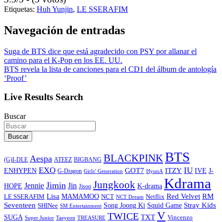
Etiquetas:
Huh Yunjin
,
LE SSERAFIM
Navegación de entradas
Suga de BTS dice que está agradecido con PSY por allanar el
camino para el K-Pop en los EE. UU.
BTS revela la lista de canciones para el CD1 del álbum de antología
‘Proof’
Live Results Search
Buscar
Buscar
BTS
BLACKPINK
Aespa
ATEEZ
BIGBANG
(G)I-DLE
EXO
IU
ITZY
ENHYPEN
GOT7
IVE
J-
G-Dragon
Girls’ Generation
HyunA
Kdrama
Jungkook
Jimin
Jin
Jennie
HOPE
K-drama
Jisoo
Lisa
Red Velvet
RM
MAMAMOO
NCT
LE SSERAFIM
Netflix
NCT Dream
Stray Kids
Seventeen
Song Joong Ki
SHINee
Squid Game
SM Entertainment
V
TWICE
TXT
SUGA
Vincenzo
Super Junior
Taeyeon
TREASURE