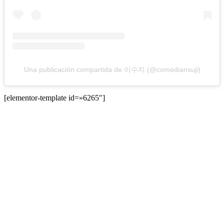
Una publicación compartida de 이수지 (@comediansuji)
[elementor-template id=»6265″]