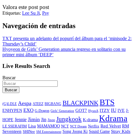
Valora este post post
Etiquetas:
Lee Su Ji
,
Psy
Navegación de entradas
TXT presenta un adelanto del popurrí del álbum para el ‘minisode 2:
Thursday’s Child’
Hyoyeon de Girls’ Generation anuncia regreso en solitario con su
primer mini álbum ‘DEEP’
Live Results Search
Buscar
Buscar
BTS
BLACKPINK
Aespa
ATEEZ
BIGBANG
(G)I-DLE
EXO
IU
ITZY
ENHYPEN
GOT7
IVE
J-
G-Dragon
Girls’ Generation
HyunA
Kdrama
Jungkook
Jimin
Jin
Jennie
HOPE
K-drama
Jisoo
Lisa
Red Velvet
RM
MAMAMOO
NCT
LE SSERAFIM
Netflix
NCT Dream
Stray Kids
Seventeen
Song Joong Ki
SHINee
Squid Game
SM Entertainment