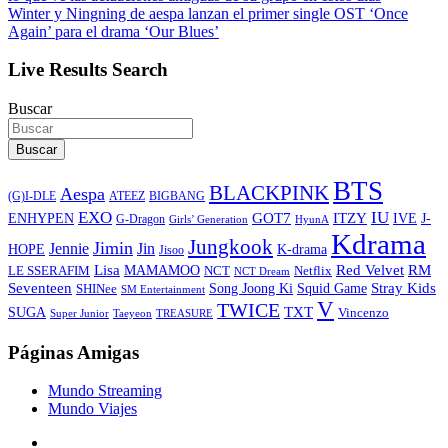
Winter y Ningning de aespa lanzan el primer single OST ‘Once
Again’ para el drama ‘Our Blues’
Live Results Search
Buscar
Buscar
BTS
BLACKPINK
Aespa
ATEEZ
BIGBANG
(G)I-DLE
EXO
IU
ITZY
ENHYPEN
GOT7
IVE
J-
G-Dragon
Girls’ Generation
HyunA
Kdrama
Jungkook
Jimin
Jin
Jennie
HOPE
K-drama
Jisoo
Lisa
Red Velvet
RM
MAMAMOO
NCT
LE SSERAFIM
Netflix
NCT Dream
Stray Kids
Seventeen
Song Joong Ki
SHINee
Squid Game
SM Entertainment
V
TWICE
TXT
SUGA
Vincenzo
Super Junior
Taeyeon
TREASURE
Páginas Amigas
Mundo Streaming
Mundo Viajes