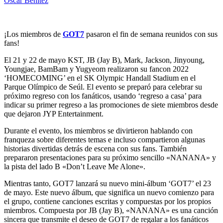
Oscar Benitez
¡Los miembros de
GOT7
pasaron el fin de semana reunidos con sus
fans!
El 21 y 22 de mayo KST, JB (Jay B), Mark, Jackson, Jinyoung,
Youngjae, BamBam y Yugyeom realizaron su fancon 2022
‘HOMECOMING’ en el SK Olympic Handall Stadium en el
Parque Olímpico de Seúl. El evento se preparó para celebrar su
próximo regreso con los fanáticos, usando ‘regreso a casa’ para
indicar su primer regreso a las promociones de siete miembros desde
que dejaron JYP Entertainment.
Durante el evento, los miembros se divirtieron hablando con
franqueza sobre diferentes temas e incluso compartieron algunas
historias divertidas detrás de escena con sus fans. También
prepararon presentaciones para su próximo sencillo «NANANA» y
la pista del lado B «Don’t Leave Me Alone».
Mientras tanto, GOT7 lanzará su nuevo mini-álbum ‘GOT7’ el 23
de mayo. Este nuevo álbum, que significa un nuevo comienzo para
el grupo, contiene canciones escritas y compuestas por los propios
miembros. Compuesta por JB (Jay B), «NANANA» es una canción
sincera que transmite el deseo de GOT7 de regalar a los fanáticos