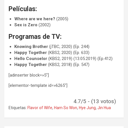
Películas:
Where are we here?
(2005)
Sex is Zero
(2002)
Programas de TV:
Knowing Brother
(jTBC, 2020) (Ep. 244)
Happy Together
(KBS2, 2020) (Ep. 633)
Hello Counselor
(KBS2, 2019) (13.05.2019) (Ep.412)
Happy Together
(KBS2, 2018) (Ep. 547)
[adinserter block=»5″]
[elementor-template id=»6265″]
4.7/5 - (13 votos)
Etiquetas:
Flavor of Wife
,
Ham So Won
,
Hye Jung
,
Jin Hua