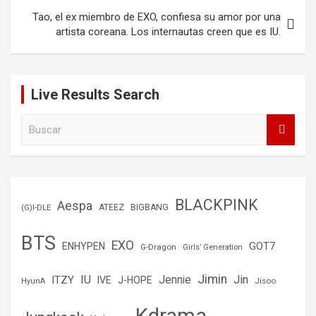
Navegación
Tao, el ex miembro de EXO, confiesa su amor por una
de
artista coreana. Los internautas creen que es IU.
entradas
Live Results Search
B
u
s
c
a
r
BLACKPINK
Aespa
(G)I-DLE
ATEEZ
BIGBANG
BTS
EXO
GOT7
ENHYPEN
G-Dragon
Girls’ Generation
Jimin
IU
Jin
ITZY
Jennie
IVE
J-HOPE
Jisoo
HyunA
Kdrama