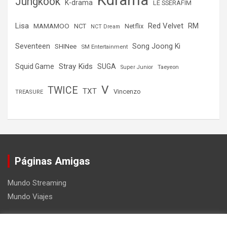
Jungkook
K-drama
LE SSERAFIM
Lisa
Red Velvet
RM
MAMAMOO
NCT
Netflix
NCT Dream
Seventeen
Song Joong Ki
SHINee
SM Entertainment
Stray Kids
Squid Game
SUGA
Super Junior
Taeyeon
V
TWICE
TXT
Vincenzo
TREASURE
Páginas Amigas
Mundo Streaming
Mundo Viajes