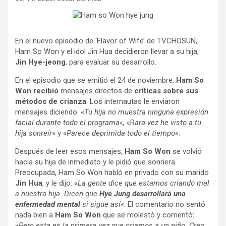
En el nuevo episodio de ‘Flavor of Wife’ de TVCHOSUN,
Ham So Won y el idol Jin Hua decidieron llevar a su hija,
Jin Hye-jeong
, para evaluar su desarrollo.
En el episodio que se emitió el 24 de noviembre,
Ham So
Won
recibió
mensajes directos de
críticas sobre sus
métodos de crianza
. Los internautas le enviaron
mensajes diciendo: «
Tu hija no muestra ninguna expresión
facial durante todo el programa
«, «R
ara vez he visto a tu
hija sonreír
» y «
Parece deprimida todo el tiempo
«.
Después de leer esos mensajes,
Ham So Won
se volvió
hacia su hija de inmediato y le pidió que sonriera.
Preocupada, Ham So Won habló en privado con su marido
Jin Hua
, y le dijo: «
La gente dice que estamos criando mal
a nuestra hija. Dicen que
Hye Jung
desarrollará una
enfermedad mental
si sigue así
«. El comentario no sentó
nada bien a
Ham So Won
que se molestó y comentó:
«
Pero esta es la primera vez que criamos a un niño. Creo