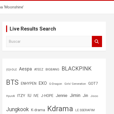
ma ‘Moonshine’
Live Results Search
B
u
s
c
a
r
BLACKPINK
Aespa
(G)I-DLE
ATEEZ
BIGBANG
BTS
EXO
GOT7
ENHYPEN
G-Dragon
Girls’ Generation
Jimin
IU
Jin
ITZY
Jennie
IVE
J-HOPE
Jisoo
HyunA
Kdrama
Jungkook
K-drama
LE SSERAFIM