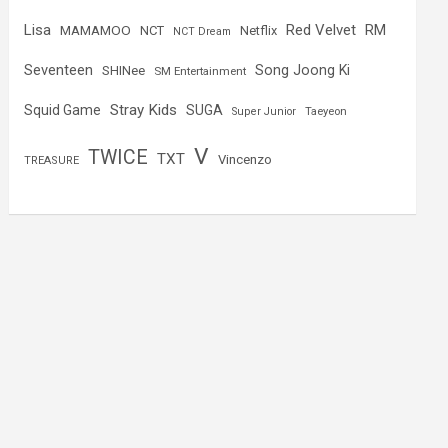
Lisa
Red Velvet
RM
MAMAMOO
NCT
Netflix
NCT Dream
Seventeen
Song Joong Ki
SHINee
SM Entertainment
Stray Kids
Squid Game
SUGA
Super Junior
Taeyeon
V
TWICE
TXT
Vincenzo
TREASURE