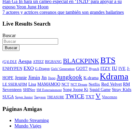
Han Ga In hará un cameo especial en ‘1N2D’ para apoyar a su
esposo Yeon Jung Hoon
7 actores y actrices coreanos que también son grandes bailarines
Live Results Search
Buscar
Buscar
BTS
BLACKPINK
Aespa
ATEEZ
BIGBANG
(G)I-DLE
EXO
IU
ITZY
ENHYPEN
GOT7
IVE
J-
G-Dragon
Girls’ Generation
HyunA
Kdrama
Jungkook
Jimin
Jin
Jennie
HOPE
K-drama
Jisoo
Lisa
Red Velvet
RM
MAMAMOO
NCT
LE SSERAFIM
Netflix
NCT Dream
Stray Kids
Seventeen
Song Joong Ki
SHINee
Squid Game
SM Entertainment
V
TWICE
TXT
SUGA
Vincenzo
Super Junior
Taeyeon
TREASURE
Páginas Amigas
Mundo Streaming
Mundo Viajes