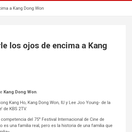
encima a Kang Dong Won
rle los ojos de encima a Kang
de
Kang Dong Won
.
-Song Kang Ho, Kang Dong Won, IU y Lee Joo Young- de la
e’ de KBS 2TV.
de competencia del 75° Festival Internacional de Cine de
es una familia real, pero es la historia de una familia que
ilia».