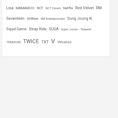
Lisa
Red Velvet
RM
MAMAMOO
NCT
Netflix
NCT Dream
Seventeen
Song Joong Ki
SHINee
SM Entertainment
Stray Kids
Squid Game
SUGA
Super Junior
Taeyeon
V
TWICE
TXT
Vincenzo
TREASURE