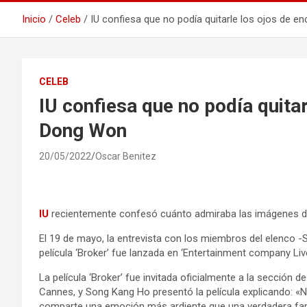
Inicio
Celeb
IU confiesa que no podía quitarle los ojos de 
CELEB
IU confiesa que no podía quita
Dong Won
20/05/2022
Oscar Benitez
IU
recientemente confesó cuánto admiraba las imágenes 
El 19 de mayo, la entrevista con los miembros del elenco 
película ‘Broker’ fue lanzada en ‘Entertainment company Liv
La película ‘Broker’ fue invitada oficialmente a la sección 
Cannes, y Song Kang Ho presentó la película explicando: «No 
comparte una emoción más ardiente que una verdadera fam