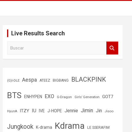
Live Results Search
B
u
s
c
a
r
BLACKPINK
Aespa
(G)I-DLE
ATEEZ
BIGBANG
BTS
EXO
GOT7
ENHYPEN
G-Dragon
Girls’ Generation
Jimin
IU
Jin
ITZY
Jennie
IVE
J-HOPE
Jisoo
HyunA
Kdrama
Jungkook
K-drama
LE SSERAFIM