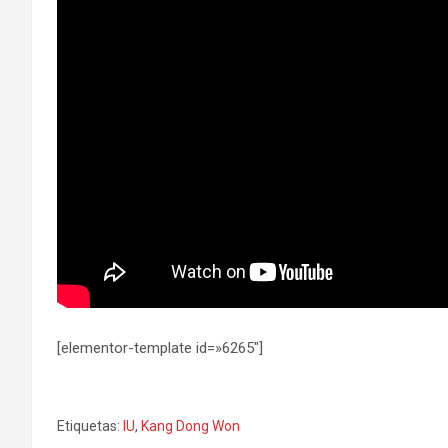
[elementor-template id=»6265″]
Etiquetas:
IU
,
Kang Dong Won