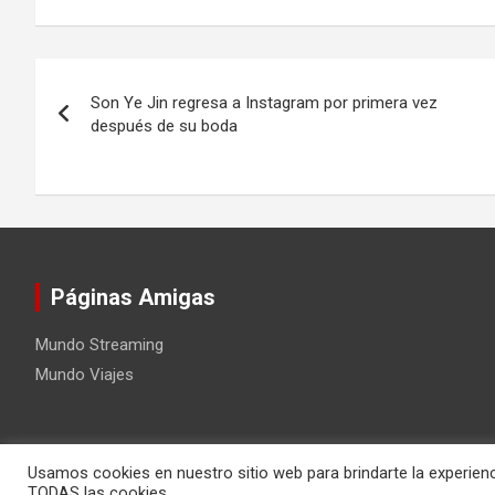
Navegación
Son Ye Jin regresa a Instagram por primera vez
de
después de su boda
entradas
Páginas Amigas
Mundo Streaming
Mundo Viajes
Usamos cookies en nuestro sitio web para brindarte la experienc
Copyright ©2026
Mundo Kpop
Tema por:
Theme Horse
Fu
TODAS las cookies.