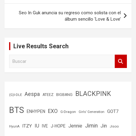
Seo In Guk anuncia su regreso como solista con el
álbum sencillo ‘Love & Love’
Live Results Search
B
u
s
c
a
r
BLACKPINK
Aespa
(G)I-DLE
ATEEZ
BIGBANG
BTS
EXO
GOT7
ENHYPEN
G-Dragon
Girls’ Generation
Jimin
IU
Jin
ITZY
Jennie
IVE
J-HOPE
Jisoo
HyunA