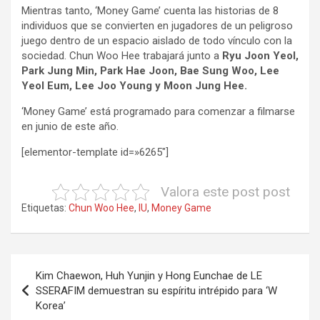
Mientras tanto, ‘Money Game’ cuenta las historias de 8
individuos que se convierten en jugadores de un peligroso
juego dentro de un espacio aislado de todo vínculo con la
sociedad. Chun Woo Hee trabajará junto a
Ryu Joon Yeol,
Park Jung Min, Park Hae Joon, Bae Sung Woo, Lee
Yeol Eum, Lee Joo Young y Moon Jung Hee.
‘Money Game’ está programado para comenzar a filmarse
en junio de este año.
[elementor-template id=»6265″]
Valora este post post
Etiquetas:
Chun Woo Hee
,
IU
,
Money Game
Navegación
Kim Chaewon, Huh Yunjin y Hong Eunchae de LE
de
SSERAFIM demuestran su espíritu intrépido para ‘W
Korea’
entradas