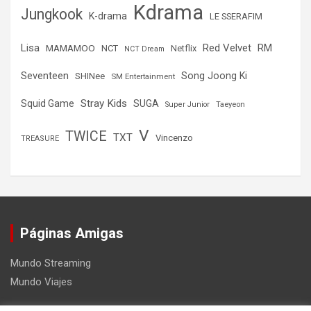
Kdrama
Jungkook
K-drama
LE SSERAFIM
Lisa
Red Velvet
RM
MAMAMOO
NCT
Netflix
NCT Dream
Seventeen
Song Joong Ki
SHINee
SM Entertainment
Stray Kids
Squid Game
SUGA
Super Junior
Taeyeon
V
TWICE
TXT
Vincenzo
TREASURE
Páginas Amigas
Mundo Streaming
Mundo Viajes