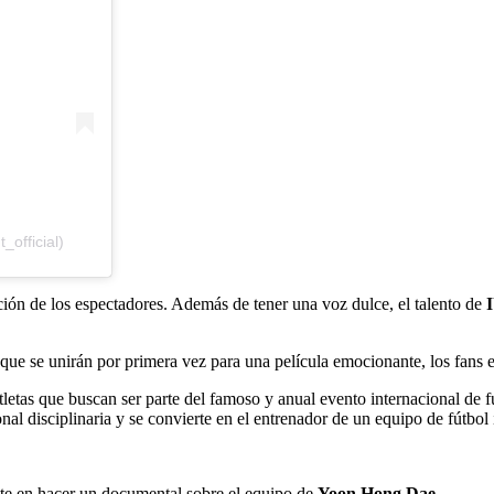
official)
ención de los espectadores. Además de tener una voz dulce, el talento de
a que se unirán por primera vez para una película emocionante, los fans 
 atletas que buscan ser parte del famoso y anual evento internacional d
l disciplinaria y se convierte en el entrenador de un equipo de fútbol 
ste en hacer un documental sobre el equipo de
Yoon Hong Dae
.