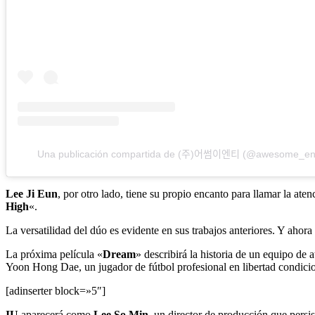
Una publicación compartida de (주)어썸이엔티 (@awesome_ent_
Lee Ji Eun
, por otro lado, tiene su propio encanto para llamar la at
High
«.
La versatilidad del dúo es evidente en sus trabajos anteriores. Y ahor
La próxima película «
Dream
» describirá la historia de un equipo de
Yoon Hong Dae, un jugador de fútbol profesional en libertad condiciona
[adinserter block=»5″]
IU
aparecerá como
Lee So Min
, un director de producción que persi