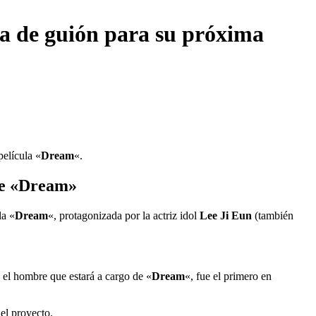
ra de guión para su próxima
película «
Dream
«.
 de «Dream»
la «
Dream
«, protagonizada por la actriz idol
Lee Ji Eun
(también
, el hombre que estará a cargo de «
Dream
«, fue el primero en
 el proyecto.