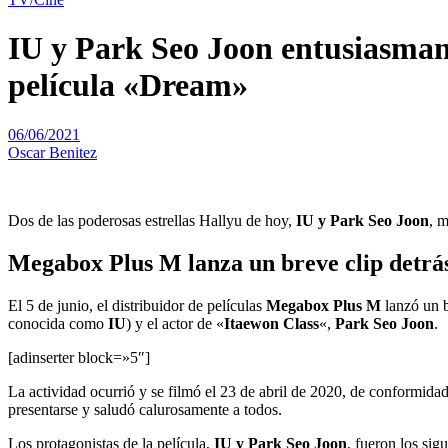
IU y Park Seo Joon entusiasman 
película «Dream»
06/06/2021
Oscar Benitez
Dos de las poderosas estrellas Hallyu de hoy,
IU y Park Seo Joon
, m
Megabox Plus M lanza un breve clip detrás
El 5 de junio, el distribuidor de películas
Megabox Plus M
lanzó un b
conocida como
IU
) y el actor de «
Itaewon Class
«,
Park Seo Joon
.
[adinserter block=»5″]
La actividad ocurrió y se filmó el 23 de abril de 2020, de conformid
presentarse y saludó calurosamente a todos.
Los protagonistas de la película,
IU y Park Seo Joon
, fueron los sig