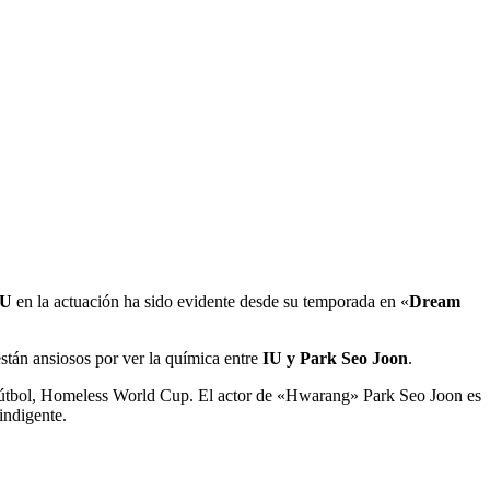
IU
en la actuación ha sido evidente desde su temporada en «
Dream
están ansiosos por ver la química entre
IU y Park Seo Joon
.
e fútbol, ​​Homeless World Cup. El actor de «Hwarang» Park Seo Joon es
indigente.