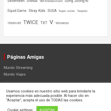
Seventeen
Song Joong Ki
SHINee
SM Entertainment
Stray Kids
Squid Game
SUGA
Super Junior
Taeyeon
V
TWICE
TXT
Vincenzo
TREASURE
Páginas Amigas
Mundo Streaming
Mundo Viajes
Usamos cookies en nuestro sitio web para brindarte la
experiencia más adecuada posible. Al hacer clic en
"Aceptar", acepta el uso de TODAS las cookies.
Copyright ©2026
Mundo Kpop
Tema por:
Theme Horse
Cookie settings
ACCEPTAR