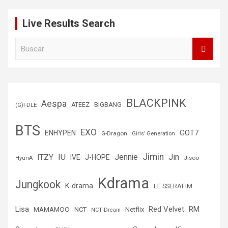
Live Results Search
B
u
s
c
a
r
BLACKPINK
Aespa
(G)I-DLE
ATEEZ
BIGBANG
BTS
EXO
GOT7
ENHYPEN
G-Dragon
Girls’ Generation
Jimin
IU
Jin
ITZY
Jennie
IVE
J-HOPE
Jisoo
HyunA
Kdrama
Jungkook
K-drama
LE SSERAFIM
Lisa
Red Velvet
RM
MAMAMOO
NCT
Netflix
NCT Dream