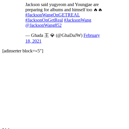
Jackson said yugyeom and Youngjae are
preparing for albums and himself too 🔥🔥
#JacksonWangOnGETREAL
#JacksonOnGetReal
#JacksonWang
@JacksonWang852
— Ghada 王 💎 (@GhaDaJW)
February
18, 2021
[adinserter block=»5″]