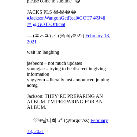
please come to sublime" 😂
JACKS PLS 😂😂😂😂
#JacksonWangonGetReal
#GOT7
#갓세
븐
@GOT7Official
— (ㅍㅅㅍ) 🔗 (@pbjy0922)
February 18,
2021
wait im laughing
jaebeom – not much updates
youngjae – trying to be discreet in giving
information
yugyeom – literally just announced joining
aomg
Jackson: THEY’RE PREPARING AN
ALBUM. I’M PREPARING FOR AN
ALBUM.
— ♡༄달디최 🔗 (@forgot7ss)
February
18, 2021