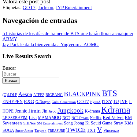
Valora este post post
Etiquetas:
GOT7
,
Jackson
,
JYP Entertainment
Navegación de entradas
5 historias de los días de trainee de BTS que harán llorar a cualquier
ARMY
Jay Park le da la bienvenida a Yugyeom a AOMG
Live Results Search
Buscar
Buscar
BTS
BLACKPINK
Aespa
ATEEZ
BIGBANG
(G)I-DLE
EXO
IU
ITZY
ENHYPEN
GOT7
IVE
J-
G-Dragon
Girls’ Generation
HyunA
Kdrama
Jungkook
Jimin
Jin
Jennie
HOPE
K-drama
Jisoo
Lisa
Red Velvet
RM
MAMAMOO
NCT
LE SSERAFIM
Netflix
NCT Dream
Stray Kids
Seventeen
Song Joong Ki
SHINee
Squid Game
SM Entertainment
V
TWICE
TXT
SUGA
Vincenzo
Super Junior
Taeyeon
TREASURE