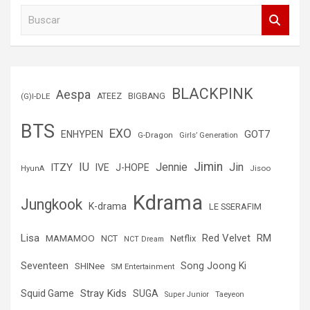
B
u
s
c
a
r
BLACKPINK
Aespa
(G)I-DLE
ATEEZ
BIGBANG
BTS
EXO
GOT7
ENHYPEN
G-Dragon
Girls’ Generation
Jimin
IU
Jin
ITZY
Jennie
IVE
J-HOPE
Jisoo
HyunA
Kdrama
Jungkook
K-drama
LE SSERAFIM
Lisa
Red Velvet
RM
MAMAMOO
NCT
Netflix
NCT Dream
Seventeen
Song Joong Ki
SHINee
SM Entertainment
Stray Kids
Squid Game
SUGA
Super Junior
Taeyeon