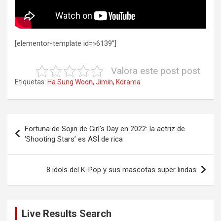
[elementor-template id=»6139″]
Valora este post post
Etiquetas:
Ha Sung Woon
,
Jimin
,
Kdrama
Navegación
Fortuna de Sojin de Girl’s Day en 2022: la actriz de
de
‘Shooting Stars’ es ASÍ de rica
entradas
8 idols del K-Pop y sus mascotas super lindas
Live Results Search