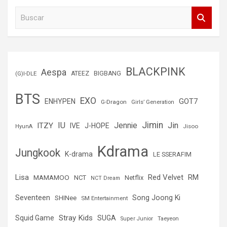
B
u
s
c
a
r
BLACKPINK
Aespa
(G)I-DLE
ATEEZ
BIGBANG
BTS
EXO
GOT7
ENHYPEN
G-Dragon
Girls’ Generation
Jimin
IU
Jin
ITZY
Jennie
IVE
J-HOPE
Jisoo
HyunA
Kdrama
Jungkook
K-drama
LE SSERAFIM
Lisa
Red Velvet
RM
MAMAMOO
NCT
Netflix
NCT Dream
Seventeen
Song Joong Ki
SHINee
SM Entertainment
Stray Kids
Squid Game
SUGA
Super Junior
Taeyeon