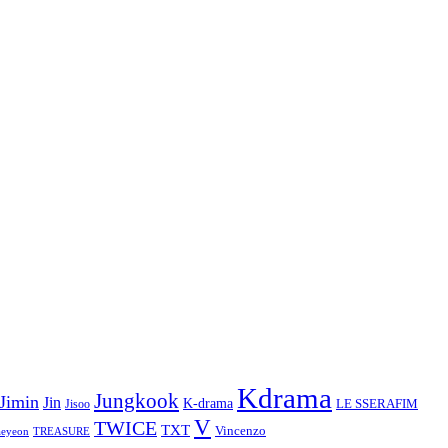
Kdrama
Jungkook
Jimin
Jin
K-drama
LE SSERAFIM
Jisoo
V
TWICE
TXT
Vincenzo
aeyeon
TREASURE