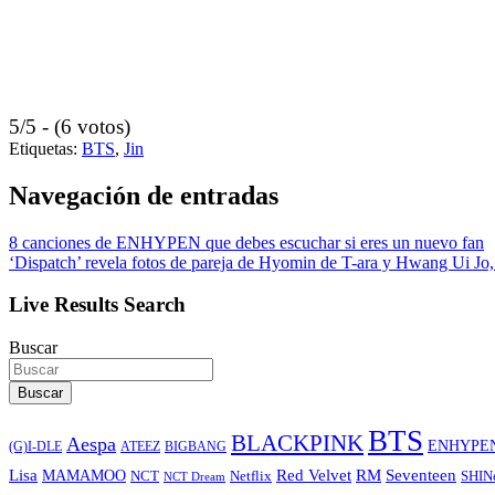
5/5 - (6 votos)
Etiquetas:
BTS
,
Jin
Navegación de entradas
8 canciones de ENHYPEN que debes escuchar si eres un nuevo fan
‘Dispatch’ revela fotos de pareja de Hyomin de T-ara y Hwang Ui Jo, 
Live Results Search
Buscar
Buscar
BTS
BLACKPINK
Aespa
ENHYPE
ATEEZ
BIGBANG
(G)I-DLE
Lisa
Red Velvet
RM
Seventeen
MAMAMOO
NCT
SHIN
Netflix
NCT Dream