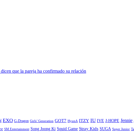
dicen que la pareja ha confirmado su relación
EXO
IU
ITZY
Jennie
N
GOT7
IVE
J-HOPE
G-Dragon
Girls’ Generation
HyunA
Stray Kids
Song Joong Ki
SUGA
ee
Squid Game
SM Entertainment
Super Junior
T