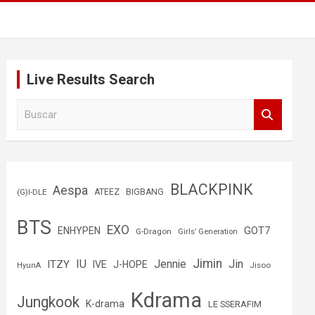
Live Results Search
B
u
s
c
a
r
BLACKPINK
Aespa
(G)I-DLE
ATEEZ
BIGBANG
BTS
EXO
GOT7
ENHYPEN
G-Dragon
Girls’ Generation
Jimin
IU
Jin
ITZY
Jennie
IVE
J-HOPE
Jisoo
HyunA
Kdrama
Jungkook
K-drama
LE SSERAFIM