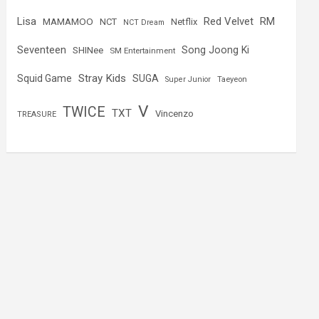
Lisa
Red Velvet
RM
MAMAMOO
NCT
Netflix
NCT Dream
Seventeen
Song Joong Ki
SHINee
SM Entertainment
Stray Kids
Squid Game
SUGA
Super Junior
Taeyeon
V
TWICE
TXT
Vincenzo
TREASURE