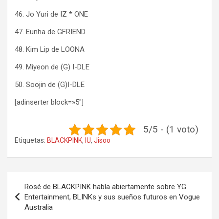
46. ​​Jo Yuri de IZ * ONE
47. Eunha de GFRIEND
48. Kim Lip de LOONA
49. Miyeon de (G) I-DLE
50. Soojin de (G)I-DLE
[adinserter block=»5″]
5/5 - (1 voto)
Etiquetas:
BLACKPINK
,
IU
,
Jisoo
Navegación
Rosé de BLACKPINK habla abiertamente sobre YG
de
Entertainment, BLINKs y sus sueños futuros en Vogue
Australia
entradas