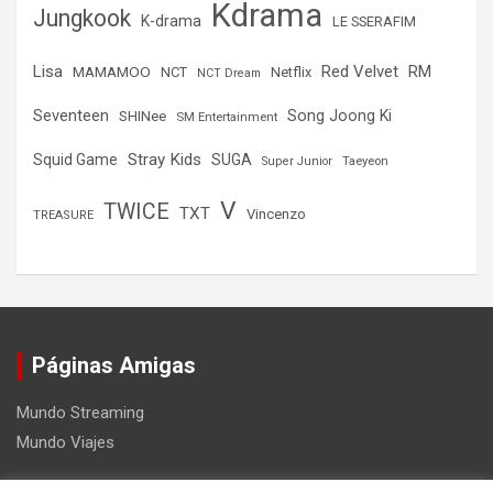
Kdrama
Jungkook
K-drama
LE SSERAFIM
Lisa
Red Velvet
RM
MAMAMOO
NCT
Netflix
NCT Dream
Seventeen
Song Joong Ki
SHINee
SM Entertainment
Stray Kids
Squid Game
SUGA
Super Junior
Taeyeon
V
TWICE
TXT
Vincenzo
TREASURE
Páginas Amigas
Mundo Streaming
Mundo Viajes