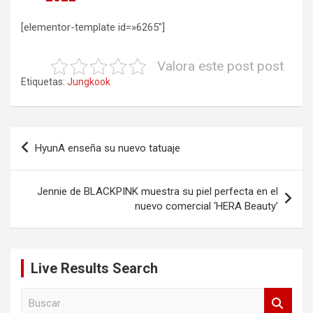
[elementor-template id=»6265″]
Valora este post post
Etiquetas:
Jungkook
Navegación
HyunA enseña su nuevo tatuaje
de
entradas
Jennie de BLACKPINK muestra su piel perfecta en el
nuevo comercial ‘HERA Beauty’
Live Results Search
B
u