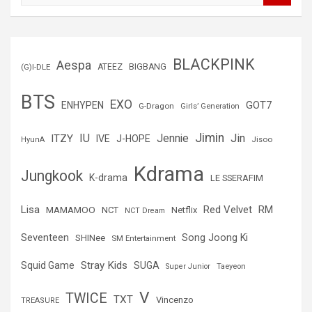
s
c
a
r
BLACKPINK
Aespa
(G)I-DLE
ATEEZ
BIGBANG
BTS
EXO
GOT7
ENHYPEN
G-Dragon
Girls’ Generation
Jimin
IU
Jin
ITZY
Jennie
IVE
J-HOPE
Jisoo
HyunA
Kdrama
Jungkook
K-drama
LE SSERAFIM
Lisa
Red Velvet
RM
MAMAMOO
NCT
Netflix
NCT Dream
Seventeen
Song Joong Ki
SHINee
SM Entertainment
Stray Kids
Squid Game
SUGA
Super Junior
Taeyeon
V
TWICE
TXT
Vincenzo
TREASURE