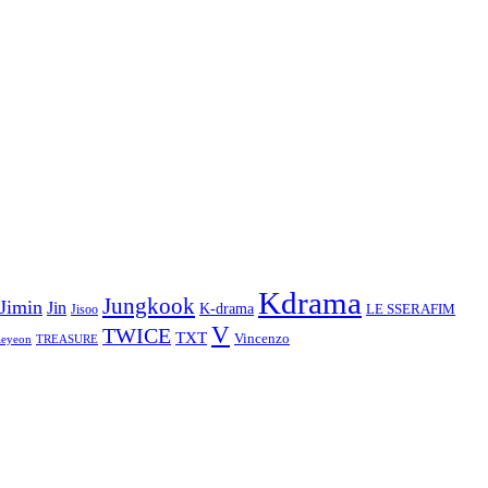
Kdrama
Jungkook
Jimin
Jin
K-drama
LE SSERAFIM
Jisoo
V
TWICE
TXT
Vincenzo
aeyeon
TREASURE