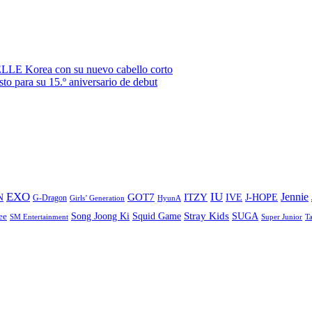
ELLE Korea con su nuevo cabello corto
to para su 15.º aniversario de debut
EXO
IU
ITZY
Jennie
N
GOT7
IVE
J-HOPE
G-Dragon
Girls’ Generation
HyunA
Stray Kids
Song Joong Ki
SUGA
ee
Squid Game
SM Entertainment
Super Junior
T