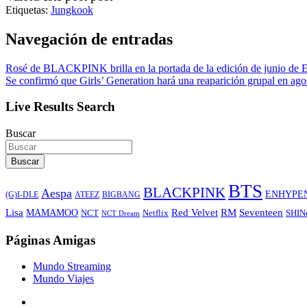
Etiquetas:
Jungkook
Navegación de entradas
Rosé de BLACKPINK brilla en la portada de la edición de junio de 
Se confirmó que Girls’ Generation hará una reaparición grupal en agos
Live Results Search
Buscar
Buscar
BTS
BLACKPINK
Aespa
ENHYPE
ATEEZ
BIGBANG
(G)I-DLE
Lisa
Red Velvet
RM
Seventeen
MAMAMOO
NCT
SHIN
Netflix
NCT Dream
Páginas Amigas
Mundo Streaming
Mundo Viajes