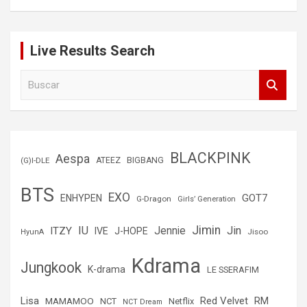
Live Results Search
B
u
s
c
a
r
BLACKPINK
Aespa
(G)I-DLE
ATEEZ
BIGBANG
BTS
EXO
GOT7
ENHYPEN
G-Dragon
Girls’ Generation
Jimin
IU
Jin
ITZY
Jennie
IVE
J-HOPE
Jisoo
HyunA
Kdrama
Jungkook
K-drama
LE SSERAFIM
Lisa
Red Velvet
RM
MAMAMOO
NCT
Netflix
NCT Dream