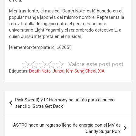
un día.
Mientras tanto, el musical ‘Death Note’ está basado en el
popular manga japonés del mismo nombre. Representa la
feroz batalla de ingenio entre el genio estudiante
universitario Light Yagami y el renombrado detective L, a
quien Junsu interpreta en el musical.
[elementor-template id=»6265″]
Valora este post post
Etiquetas:
Death Note
,
Junsu
,
Kim Sung Cheol
,
XIA
Navegación
Pink Sweat$ y ​​P1Harmony se unirán para el nuevo
de
sencillo ‘Gotta Get Back’
entradas
ASTRO hace un regreso lleno de energía con el MV de
‘Candy Sugar Pop’