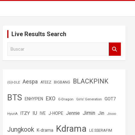
Live Results Search
B
u
s
c
a
r
BLACKPINK
Aespa
(G)I-DLE
ATEEZ
BIGBANG
BTS
EXO
GOT7
ENHYPEN
G-Dragon
Girls’ Generation
Jimin
IU
Jin
ITZY
Jennie
IVE
J-HOPE
Jisoo
HyunA
Kdrama
Jungkook
K-drama
LE SSERAFIM