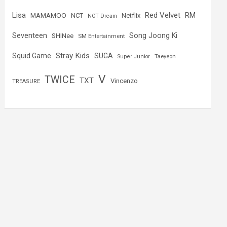
Lisa
Red Velvet
RM
MAMAMOO
NCT
Netflix
NCT Dream
Seventeen
Song Joong Ki
SHINee
SM Entertainment
Stray Kids
Squid Game
SUGA
Super Junior
Taeyeon
V
TWICE
TXT
Vincenzo
TREASURE