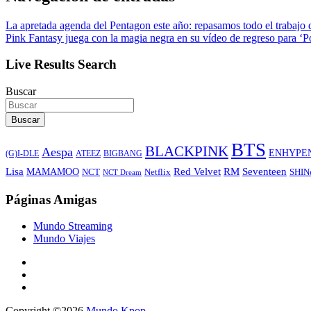
La apretada agenda del Pentagon este año: repasamos todo el trabajo
Pink Fantasy juega con la magia negra en su vídeo de regreso para ‘P
Live Results Search
Buscar
Buscar
BTS
BLACKPINK
Aespa
ENHYPE
ATEEZ
BIGBANG
(G)I-DLE
Lisa
Red Velvet
RM
Seventeen
MAMAMOO
NCT
SHIN
Netflix
NCT Dream
Páginas Amigas
Mundo Streaming
Mundo Viajes
Copyright ©2026
Mundo Kpop