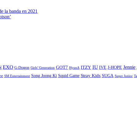
 de la banda en 2021
oison’
EXO
IU
ITZY
Jennie
N
GOT7
IVE
J-HOPE
G-Dragon
Girls’ Generation
HyunA
Stray Kids
Song Joong Ki
SUGA
ee
Squid Game
SM Entertainment
Super Junior
T