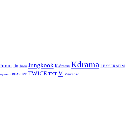
Kdrama
Jungkook
Jimin
Jin
K-drama
LE SSERAFIM
Jisoo
V
TWICE
TXT
Vincenzo
aeyeon
TREASURE