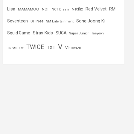
Lisa
Red Velvet
RM
MAMAMOO
NCT
Netflix
NCT Dream
Seventeen
Song Joong Ki
SHINee
SM Entertainment
Stray Kids
Squid Game
SUGA
Super Junior
Taeyeon
V
TWICE
TXT
Vincenzo
TREASURE