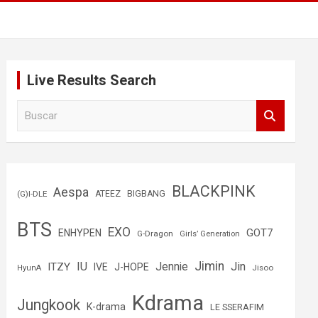
Live Results Search
B
u
s
c
a
r
BLACKPINK
Aespa
(G)I-DLE
ATEEZ
BIGBANG
BTS
EXO
GOT7
ENHYPEN
G-Dragon
Girls’ Generation
Jimin
IU
Jin
ITZY
Jennie
IVE
J-HOPE
Jisoo
HyunA
Kdrama
Jungkook
K-drama
LE SSERAFIM