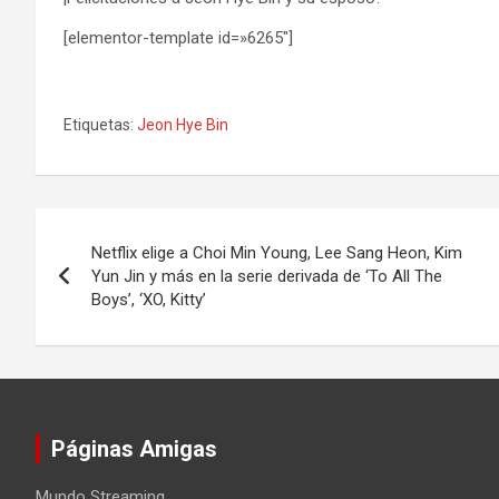
[elementor-template id=»6265″]
Etiquetas:
Jeon Hye Bin
Navegación
Netflix elige a Choi Min Young, Lee Sang Heon, Kim
de
Yun Jin y más en la serie derivada de ‘To All The
Boys’, ‘XO, Kitty’
entradas
Páginas Amigas
Mundo Streaming