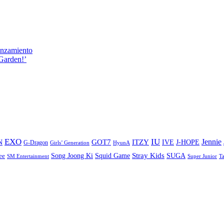
anzamiento
Garden!’
EXO
IU
ITZY
Jennie
N
GOT7
IVE
J-HOPE
G-Dragon
Girls’ Generation
HyunA
Stray Kids
Song Joong Ki
SUGA
ee
Squid Game
SM Entertainment
Super Junior
T