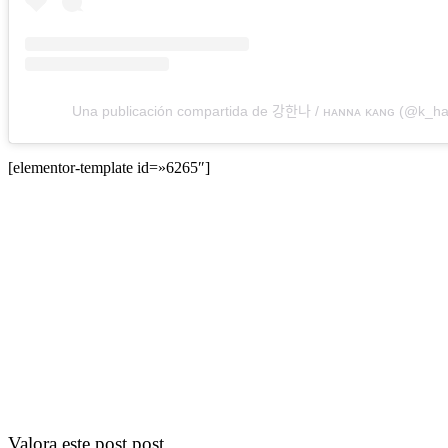
Una publicación compartida de 강한나 / ʜᴀɴɴᴀ ᴋᴀɴɢ (@k_h
[elementor-template id=»6265″]
Valora este post post