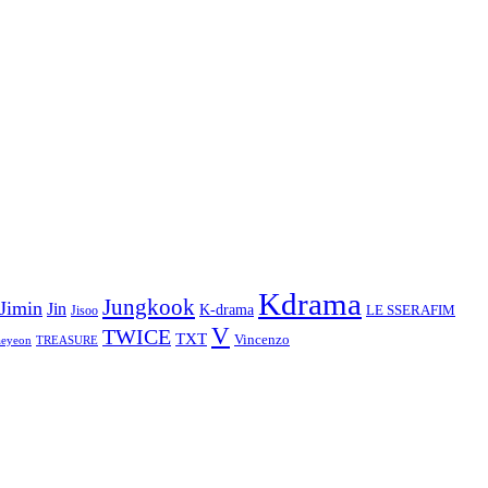
Kdrama
Jungkook
Jimin
Jin
K-drama
LE SSERAFIM
Jisoo
V
TWICE
TXT
Vincenzo
aeyeon
TREASURE