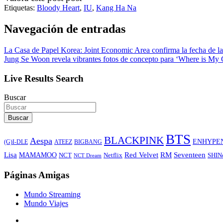
Etiquetas:
Bloody Heart
,
IU
,
Kang Ha Na
Navegación de entradas
La Casa de Papel Korea: Joint Economic Area confirma la fecha de l
Jung Se Woon revela vibrantes fotos de concepto para ‘Where is My 
Live Results Search
Buscar
Buscar
BTS
BLACKPINK
Aespa
ENHYPE
ATEEZ
BIGBANG
(G)I-DLE
Lisa
Red Velvet
RM
Seventeen
MAMAMOO
NCT
SHIN
Netflix
NCT Dream
Páginas Amigas
Mundo Streaming
Mundo Viajes