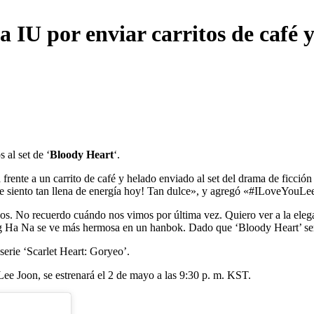
IU por enviar carritos de café y
 al set de ‘
Bloody Heart
‘.
frente a un carrito de café y helado enviado al set del drama de ficció
¡me siento tan llena de energía hoy! Tan dulce», y agregó «#ILoveYouL
rojos. No recuerdo cuándo nos vimos por última vez. Quiero ver a la el
g Ha Na se ve más hermosa en un hanbok. Dado que ‘Bloody Heart’ será 
erie ‘Scarlet Heart: Goryeo’.
Lee Joon, se estrenará el 2 de mayo a las 9:30 p. m. KST.