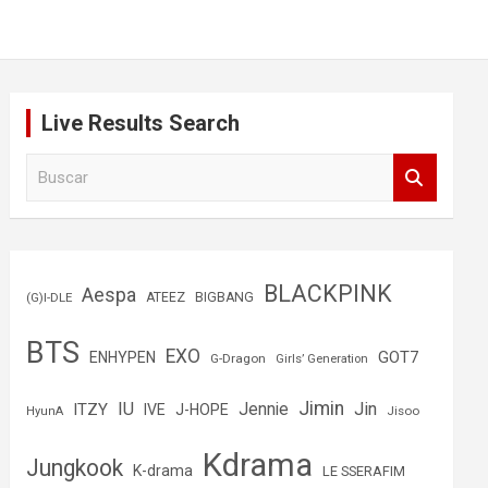
Live Results Search
B
u
s
c
a
r
BLACKPINK
Aespa
(G)I-DLE
ATEEZ
BIGBANG
BTS
EXO
GOT7
ENHYPEN
G-Dragon
Girls’ Generation
Jimin
IU
Jin
ITZY
Jennie
IVE
J-HOPE
Jisoo
HyunA
Kdrama
Jungkook
K-drama
LE SSERAFIM