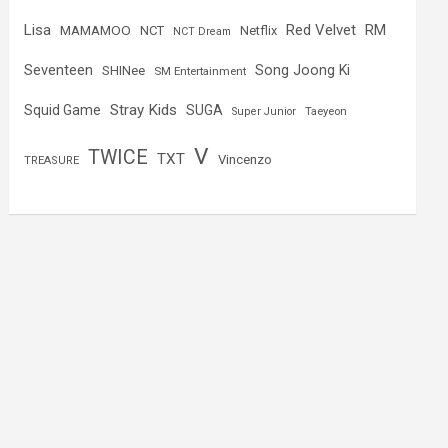
Lisa
Red Velvet
RM
MAMAMOO
NCT
Netflix
NCT Dream
Seventeen
Song Joong Ki
SHINee
SM Entertainment
Stray Kids
Squid Game
SUGA
Super Junior
Taeyeon
V
TWICE
TXT
Vincenzo
TREASURE