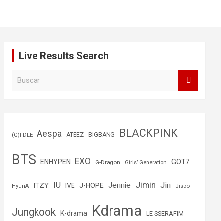
Live Results Search
B
u
s
c
a
r
BLACKPINK
Aespa
(G)I-DLE
ATEEZ
BIGBANG
BTS
EXO
GOT7
ENHYPEN
G-Dragon
Girls’ Generation
Jimin
IU
Jin
ITZY
Jennie
IVE
J-HOPE
Jisoo
HyunA
Kdrama
Jungkook
K-drama
LE SSERAFIM