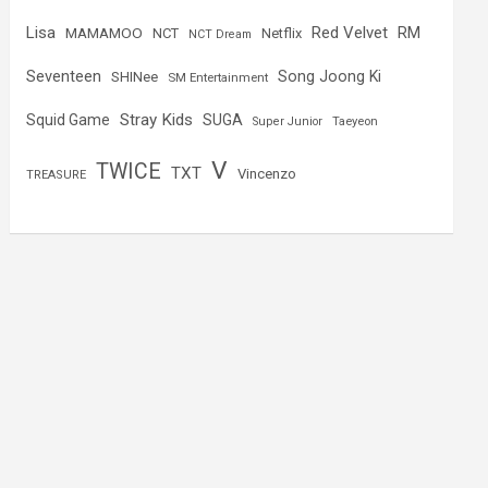
Lisa
Red Velvet
RM
MAMAMOO
NCT
Netflix
NCT Dream
Seventeen
Song Joong Ki
SHINee
SM Entertainment
Stray Kids
Squid Game
SUGA
Super Junior
Taeyeon
V
TWICE
TXT
Vincenzo
TREASURE