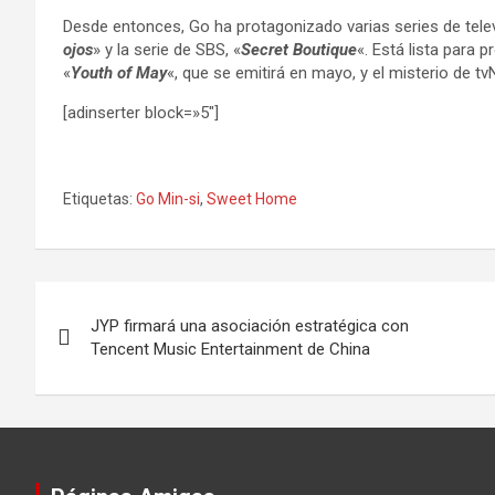
Desde entonces, Go ha protagonizado varias series de televis
ojos
» y la serie de SBS, «
Secret Boutique
«. Está lista para
«
Youth of May
«, que se emitirá en mayo, y el misterio de tvN
[adinserter block=»5″]
Etiquetas:
Go Min-si
,
Sweet Home
Navegación
JYP firmará una asociación estratégica con
de
Tencent Music Entertainment de China
entradas