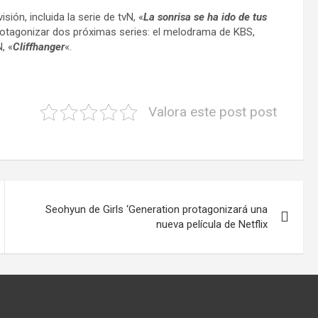
ión, incluida la serie de tvN, «
La sonrisa se ha ido de tus
 protagonizar dos próximas series: el melodrama de KBS,
, «
Cliffhanger
«.
Valora este post post
Seohyun de Girls ‘Generation protagonizará una
nueva película de Netflix