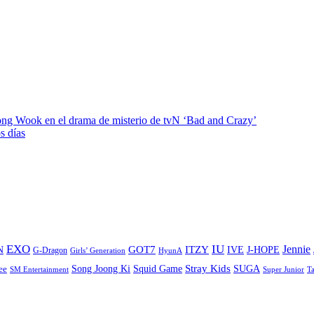
ong Wook en el drama de misterio de tvN ‘Bad and Crazy’
s días
EXO
IU
ITZY
Jennie
N
GOT7
IVE
J-HOPE
G-Dragon
Girls’ Generation
HyunA
Stray Kids
Song Joong Ki
SUGA
ee
Squid Game
SM Entertainment
Super Junior
T