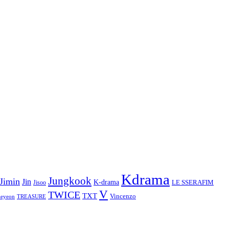
Kdrama
Jungkook
Jimin
Jin
K-drama
LE SSERAFIM
Jisoo
V
TWICE
TXT
Vincenzo
aeyeon
TREASURE