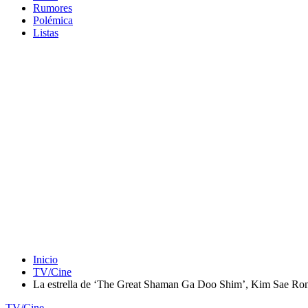
Rumores
Polémica
Listas
Inicio
TV/Cine
La estrella de ‘The Great Shaman Ga Doo Shim’, Kim Sae Ron,
TV/Cine