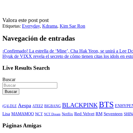
Valora este post post
Etiquetas:
Everyday
,
Kdrama
,
Kim Sae Ron
Navegación de entradas
¡Confirmado! La estrella de ‘Mine’, Cha Hak Yeon, se unirá a Lee D
Hyuk de VIXX revela el secreto de cómo tienen citas los idols en esto
Live Results Search
Buscar
Buscar
BTS
BLACKPINK
Aespa
ENHYPE
ATEEZ
BIGBANG
(G)I-DLE
Lisa
Red Velvet
RM
Seventeen
MAMAMOO
NCT
SHIN
Netflix
NCT Dream
Páginas Amigas