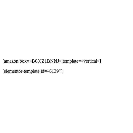
[amazon box=»B08JZ1BNNJ» template=»vertical»]
[elementor-template id=»6139″]