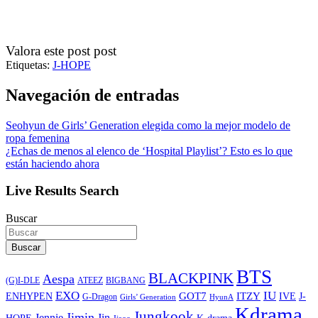
Valora este post post
Etiquetas:
J-HOPE
Navegación de entradas
Seohyun de Girls’ Generation elegida como la mejor modelo de
ropa femenina
¿Echas de menos al elenco de ‘Hospital Playlist’? Esto es lo que
están haciendo ahora
Live Results Search
Buscar
Buscar
BTS
BLACKPINK
Aespa
ATEEZ
BIGBANG
(G)I-DLE
EXO
IU
ITZY
ENHYPEN
GOT7
IVE
J-
G-Dragon
Girls’ Generation
HyunA
Kdrama
Jungkook
Jimin
Jin
Jennie