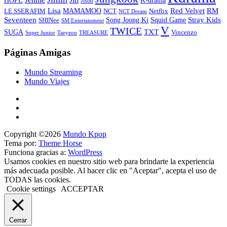
HOPE
K-drama
Jisoo
Lisa
Red Velvet
RM
MAMAMOO
NCT
LE SSERAFIM
Netflix
NCT Dream
Stray Kids
Seventeen
Song Joong Ki
SHINee
Squid Game
SM Entertainment
V
TWICE
TXT
SUGA
Vincenzo
Super Junior
Taeyeon
TREASURE
Páginas Amigas
Mundo Streaming
Mundo Viajes
Copyright ©2026
Mundo Kpop
Tema por:
Theme Horse
Funciona gracias a:
WordPress
Usamos cookies en nuestro sitio web para brindarte la experiencia
más adecuada posible. Al hacer clic en "Aceptar", acepta el uso de
TODAS las cookies.
Cookie settings
ACCEPTAR
Cerrar