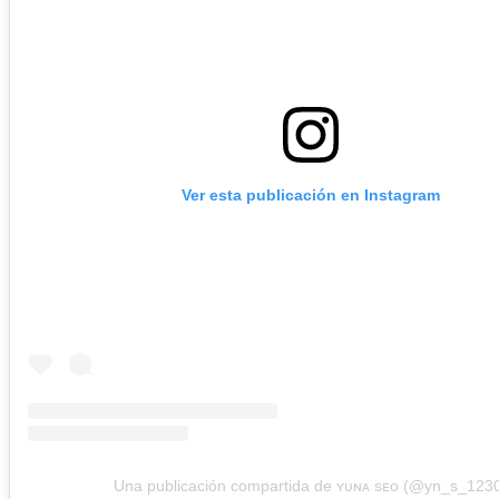
Ver esta publicación en Instagram
Una publicación compartida de ʏᴜɴᴀ sᴇᴏ (@yn_s_123