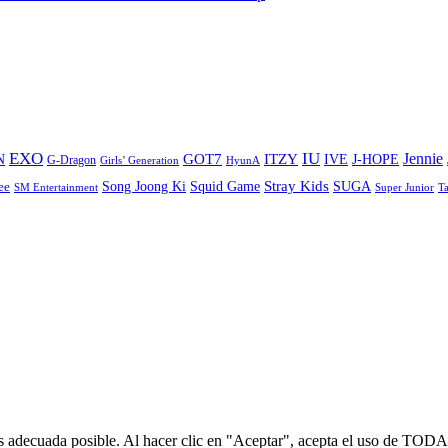
EXO
IU
ITZY
Jennie
N
GOT7
IVE
J-HOPE
G-Dragon
Girls’ Generation
HyunA
Stray Kids
Song Joong Ki
SUGA
ee
Squid Game
SM Entertainment
Super Junior
T
s adecuada posible. Al hacer clic en "Aceptar", acepta el uso de TODA