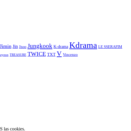
Kdrama
Jungkook
Jimin
Jin
K-drama
LE SSERAFIM
Jisoo
V
TWICE
TXT
Vincenzo
aeyeon
TREASURE
S las cookies.