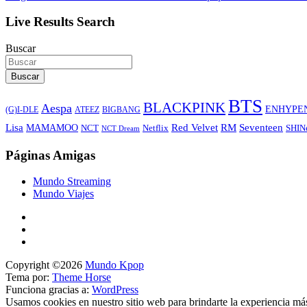
Live Results Search
Buscar
Buscar
BTS
BLACKPINK
Aespa
ENHYPE
ATEEZ
BIGBANG
(G)I-DLE
Lisa
Red Velvet
RM
Seventeen
MAMAMOO
NCT
SHIN
Netflix
NCT Dream
Páginas Amigas
Mundo Streaming
Mundo Viajes
Copyright ©2026
Mundo Kpop
Tema por:
Theme Horse
Funciona gracias a:
WordPress
Usamos cookies en nuestro sitio web para brindarte la experiencia má