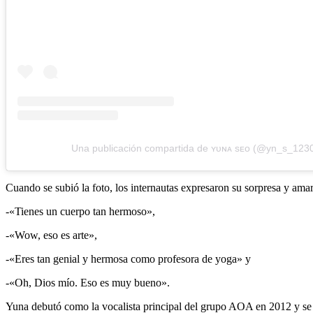
Una publicación compartida de ʏᴜɴᴀ sᴇᴏ (@yn_s_123
Cuando se subió la foto, los internautas expresaron su sorpresa y ama
-«Tienes un cuerpo tan hermoso»,
-«Wow, eso es arte»,
-«Eres tan genial y hermosa como profesora de yoga» y
-«Oh, Dios mío. Eso es muy bueno».
Yuna debutó como la vocalista principal del grupo AOA en 2012 y se 