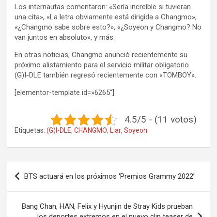
Los internautas comentaron: «Sería increíble si tuvieran
una cita», «La letra obviamente está dirigida a Changmo»,
«¿Changmo sabe sobre esto?», «¿Soyeon y Changmo? No
van juntos en absoluto», y más.
En otras noticias, Changmo anunció recientemente su
próximo alistamiento para el servicio militar obligatorio.
(G)I-DLE también regresó recientemente con «TOMBOY».
[elementor-template id=»6265″]
4.5/5 - (11 votos)
Etiquetas:
(G)I-DLE
,
CHANGMO
,
Liar
,
Soyeon
Navegación
BTS actuará en los próximos ‘Premios Grammy 2022’
de
entradas
Bang Chan, HAN, Felix y Hyunjin de Stray Kids prueban
los deportes extremos en el nuevo clip teaser de