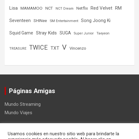
Lisa
Red Velvet
RM
MAMAMOO
NCT
Netflix
NCT Dream
Seventeen
Song Joong Ki
SHINee
SM Entertainment
Stray Kids
Squid Game
SUGA
Super Junior
Taeyeon
V
TWICE
TXT
Vincenzo
TREASURE
Páginas Amigas
Mundo Streaming
Mundo Viajes
Usamos cookies en nuestro sitio web para brindarte la