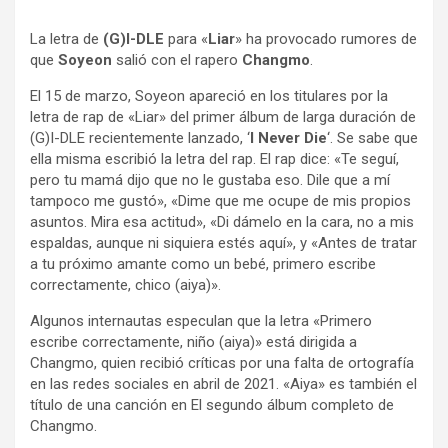
La letra de
(G)I-DLE
para «
Liar
» ha provocado rumores de
que
Soyeon
salió con el rapero
Changmo
.
El 15 de marzo, Soyeon apareció en los titulares por la
letra de rap de «Liar» del primer álbum de larga duración de
(G)I-DLE recientemente lanzado, ‘
I Never Die
‘. Se sabe que
ella misma escribió la letra del rap. El rap dice: «Te seguí,
pero tu mamá dijo que no le gustaba eso. Dile que a mí
tampoco me gustó», «Dime que me ocupe de mis propios
asuntos. Mira esa actitud», «Di dámelo en la cara, no a mis
espaldas, aunque ni siquiera estés aquí», y «Antes de tratar
a tu próximo amante como un bebé, primero escribe
correctamente, chico (aiya)».
Algunos internautas especulan que la letra «Primero
escribe correctamente, niño (aiya)» está dirigida a
Changmo, quien recibió críticas por una falta de ortografía
en las redes sociales en abril de 2021. «Aiya» es también el
título de una canción en El segundo álbum completo de
Changmo.