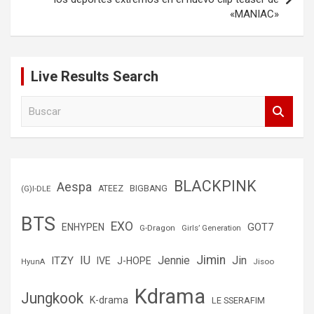
«MANIAC»
Live Results Search
B
u
s
c
a
r
BLACKPINK
Aespa
(G)I-DLE
ATEEZ
BIGBANG
BTS
EXO
GOT7
ENHYPEN
G-Dragon
Girls’ Generation
Jimin
IU
Jin
ITZY
Jennie
IVE
J-HOPE
Jisoo
HyunA
Kdrama
Jungkook
K-drama
LE SSERAFIM