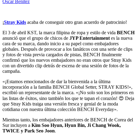
Oscar Benitez
¡
Stray Kids
acaba de conseguir otro gran acuerdo de patrocinio!
El 3 de abril KST, la marca filipina de ropa y estilo de vida
BENCH
anunció que el grupo de chicos de
JYP Entertainment
es la nueva
cara de su marca, dando inicio a su papel como embajadores
globales. Después de provocar a los fanáticos con una serie de clips
y fotos de vista previa cargados de pistas, BENCH finalmente
confirmó que los nuevos embajadores no eran otros que Stray Kids
con un divertido clip detrás de escena de una sesión de fotos de la
campaña.
«¡Estamos emocionados de dar la bienvenida a la última
incorporación a la familia BENCH Global Setter, STRAY KIDS!»,
escribió un representante de la marca. «¡No solo son los primeros en
las listas de éxitos, sino también los que te tapan el corazón! 😍 Deja
que Stray Kids traiga una versión fresca y genial de la moda
cotidiana con nuestra última colección BENCH Everyday».
Mientras tanto, los embajadores anteriores de BENCH de Corea del
Sur incluyen a
Kim Soo Hyun, Hyun Bin, Ji Chang Wook,
TWICE y Park Seo Joon
.