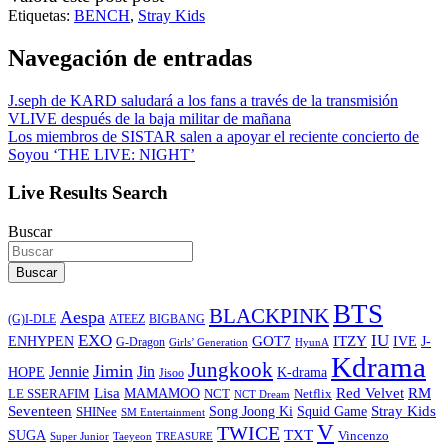
Etiquetas:
BENCH
,
Stray Kids
Navegación de entradas
J.seph de KARD saludará a los fans a través de la transmisión
VLIVE después de la baja militar de mañana
Los miembros de SISTAR salen a apoyar el reciente concierto de
Soyou ‘THE LIVE: NIGHT’
Live Results Search
Buscar
Buscar
BTS
BLACKPINK
Aespa
ATEEZ
BIGBANG
(G)I-DLE
EXO
IU
ITZY
ENHYPEN
GOT7
IVE
J-
G-Dragon
Girls’ Generation
HyunA
Kdrama
Jungkook
Jimin
Jin
Jennie
HOPE
K-drama
Jisoo
Lisa
Red Velvet
RM
MAMAMOO
NCT
LE SSERAFIM
Netflix
NCT Dream
Stray Kids
Seventeen
Song Joong Ki
SHINee
Squid Game
SM Entertainment
V
TWICE
TXT
SUGA
Vincenzo
Super Junior
Taeyeon
TREASURE