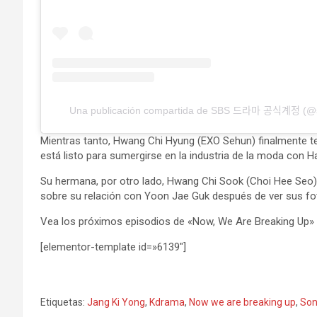
Una publicación compartida de SBS 드라마 공식계정 (@
Mientras tanto, Hwang Chi Hyung (EXO Sehun) finalmente t
está listo para sumergirse en la industria de la moda con 
Su hermana, por otro lado, Hwang Chi Sook (Choi Hee Seo)
sobre su relación con Yoon Jae Guk después de ver sus foto
Vea los próximos episodios de «Now, We Are Breaking Up» t
[elementor-template id=»6139″]
Etiquetas:
Jang Ki Yong
,
Kdrama
,
Now we are breaking up
,
Son