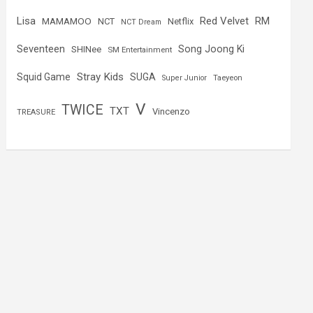
Lisa
Red Velvet
RM
MAMAMOO
NCT
Netflix
NCT Dream
Seventeen
Song Joong Ki
SHINee
SM Entertainment
Stray Kids
Squid Game
SUGA
Super Junior
Taeyeon
V
TWICE
TXT
Vincenzo
TREASURE