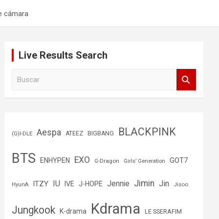
de cámara
Live Results Search
B
u
s
c
a
r
BLACKPINK
Aespa
(G)I-DLE
ATEEZ
BIGBANG
BTS
EXO
GOT7
ENHYPEN
G-Dragon
Girls’ Generation
Jimin
IU
Jin
ITZY
Jennie
IVE
J-HOPE
Jisoo
HyunA
Kdrama
Jungkook
K-drama
LE SSERAFIM