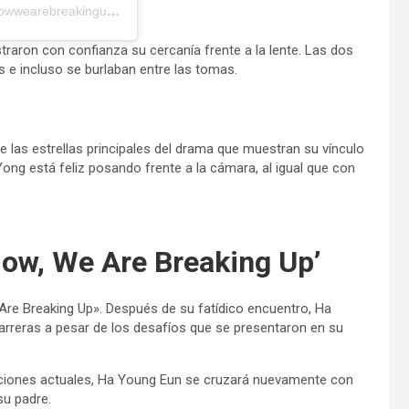
Una publicación compartida de 지금헤어지는중입니다 (@nowwearebreakingup_official)
raron con confianza su cercanía frente a la lente. Las dos
 e incluso se burlaban entre las tomas.
e las estrellas principales del drama que muestran su vínculo
ng está feliz posando frente a la cámara, al igual que con
‘Now, We Are Breaking Up’
Are Breaking Up». Después de su fatídico encuentro, Ha
rreras a pesar de los desafíos que se presentaron en su
aciones actuales, Ha Young Eun se cruzará nuevamente con
su padre.