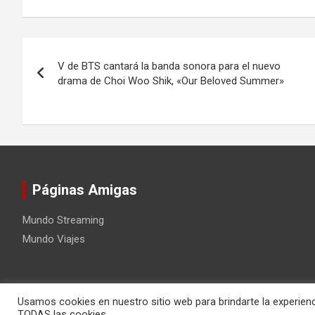
Navegación
V de BTS cantará la banda sonora para el nuevo
de
drama de Choi Woo Shik, «Our Beloved Summer»
entradas
Páginas Amigas
Mundo Streaming
Mundo Viajes
Usamos cookies en nuestro sitio web para brindarte la experienc
Copyright ©2026
Mundo Kpop
Tema por:
Theme Horse
Fu
TODAS las cookies.