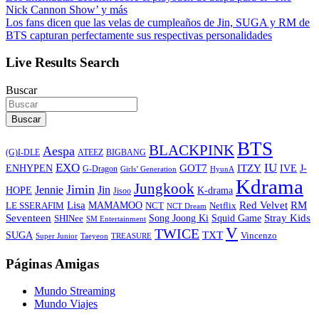
Nick Cannon Show’ y más
Los fans dicen que las velas de cumpleaños de Jin, SUGA y RM de
BTS capturan perfectamente sus respectivas personalidades
Live Results Search
Buscar
Buscar
BTS
BLACKPINK
Aespa
ATEEZ
BIGBANG
(G)I-DLE
EXO
IU
ITZY
ENHYPEN
GOT7
IVE
J-
G-Dragon
Girls’ Generation
HyunA
Kdrama
Jungkook
Jimin
Jin
Jennie
HOPE
K-drama
Jisoo
Lisa
Red Velvet
RM
MAMAMOO
NCT
LE SSERAFIM
Netflix
NCT Dream
Stray Kids
Seventeen
Song Joong Ki
SHINee
Squid Game
SM Entertainment
V
TWICE
TXT
SUGA
Vincenzo
Super Junior
Taeyeon
TREASURE
Páginas Amigas
Mundo Streaming
Mundo Viajes