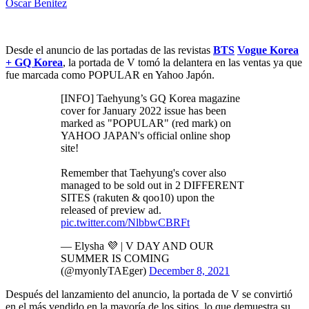
Oscar Benitez
Desde el anuncio de las portadas de las revistas
BTS
Vogue Korea
+ GQ Korea
, la portada de V tomó la delantera en las ventas ya que
fue marcada como POPULAR en Yahoo Japón.
[INFO] Taehyung’s GQ Korea magazine
cover for January 2022 issue has been
marked as "POPULAR" (red mark) on
YAHOO JAPAN's official online shop
site!
Remember that Taehyung's cover also
managed to be sold out in 2 DIFFERENT
SITES (rakuten & qoo10) upon the
released of preview ad.
pic.twitter.com/NlbbwCBRFt
— Elysha 💜 | V DAY AND OUR
SUMMER IS COMING
(@myonlyTAEger)
December 8, 2021
Después del lanzamiento del anuncio, la portada de V se convirtió
en el más vendido en la mayoría de los sitios, lo que demuestra su