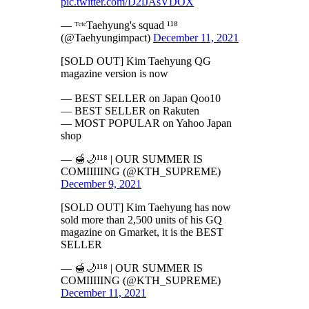
pic.twitter.com/D2lJAsVDOX
— ᵀᵉᵗᵉTaehyung's squad ¹¹⁸
(@Taehyungimpact)
December 11, 2021
[SOLD OUT] Kim Taehyung QG
magazine version is now
— BEST SELLER on Japan Qoo10
— BEST SELLER on Rakuten
— MOST POPULAR on Yahoo Japan
shop
— 🍯🌙¹¹⁸ | OUR SUMMER IS
COMIIIIING (@KTH_SUPREME)
December 9, 2021
[SOLD OUT] Kim Taehyung has now
sold more than 2,500 units of his GQ
magazine on Gmarket, it is the BEST
SELLER
— 🍯🌙¹¹⁸ | OUR SUMMER IS
COMIIIIING (@KTH_SUPREME)
December 11, 2021