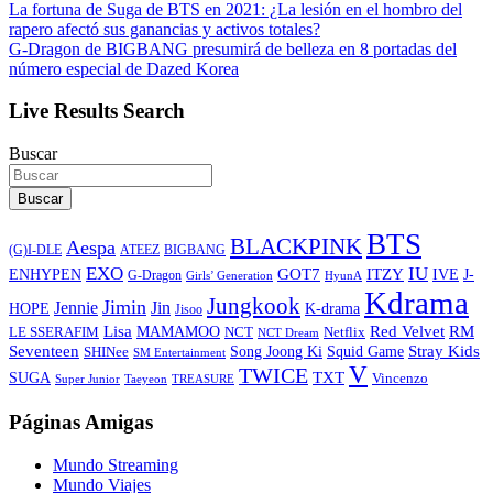
La fortuna de Suga de BTS en 2021: ¿La lesión en el hombro del
rapero afectó sus ganancias y activos totales?
G-Dragon de BIGBANG presumirá de belleza en 8 portadas del
número especial de Dazed Korea
Live Results Search
Buscar
Buscar
BTS
BLACKPINK
Aespa
ATEEZ
BIGBANG
(G)I-DLE
EXO
IU
ITZY
ENHYPEN
GOT7
IVE
J-
G-Dragon
Girls’ Generation
HyunA
Kdrama
Jungkook
Jimin
Jin
Jennie
HOPE
K-drama
Jisoo
Lisa
Red Velvet
RM
MAMAMOO
NCT
LE SSERAFIM
Netflix
NCT Dream
Stray Kids
Seventeen
Song Joong Ki
SHINee
Squid Game
SM Entertainment
V
TWICE
TXT
SUGA
Vincenzo
Super Junior
Taeyeon
TREASURE
Páginas Amigas
Mundo Streaming
Mundo Viajes