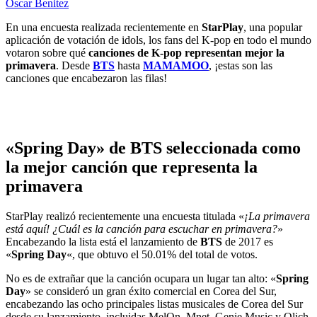
Oscar Benitez
En una encuesta realizada recientemente en
StarPlay
, una popular
aplicación de votación de idols, los fans del K-pop en todo el mundo
votaron sobre qué
canciones de K-pop representan mejor la
primavera
. Desde
BTS
hasta
MAMAMOO
, ¡estas son las
canciones que encabezaron las filas!
«Spring Day» de BTS seleccionada como
la mejor canción que representa la
primavera
StarPlay realizó recientemente una encuesta titulada «
¡La primavera
está aquí! ¿Cuál es la canción para escuchar en primavera?
»
Encabezando la lista está el lanzamiento de
BTS
de 2017 es
«
Spring Day
«, que obtuvo el 50.01% del total de votos.
No es de extrañar que la canción ocupara un lugar tan alto: «
Spring
Day
» se consideró un gran éxito comercial en Corea del Sur,
encabezando las ocho principales listas musicales de Corea del Sur
desde su lanzamiento, incluidas MelOn, Mnet, Genie Music y Olich.