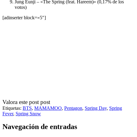
Jung Eunji – «The Spring (feat. Hareem)» (0,17% de los
votos)
[adinserter block=»5″]
Valora este post post
Etiquetas:
BTS
,
MAMAMOO
,
Pentagon
,
Spring Day
,
Spring
Fever
,
Spring Snow
Navegación de entradas