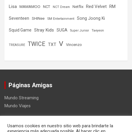
Lisa
Red Velvet
RM
MAMAMOO
NCT
Netflix
NCT Dream
Seventeen
Song Joong Ki
SHINee
SM Entertainment
Stray Kids
Squid Game
SUGA
Super Junior
Taeyeon
V
TWICE
TXT
Vincenzo
TREASURE
Páginas Amigas
Mundo Streaming
Mundo Viajes
Usamos cookies en nuestro sitio web para brindarte la
experiencia más adecuada posible. Al hacer clic en