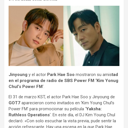
Jinyoung
y el actor
Park Hae Soo
mostraron su amis
tad
en el programa de radio de SBS Power FM ‘Kim Yonug
Chul’s Power FM
‘.
El 31 de marzo KST, el actor Park Hae Soo y Jinyoung de
GOT7
aparecieron como invitados en ‘Kim Young Chul’s
Power FM’ para promocionar su película ‘
Yaksha:
Ruthless Operations
‘. En este día, el DJ Kim Young Chul
declaró: «Con solo escuchar la vista previa, pude sentir la
acción refrescante. Hay una escena en la que Park Hae