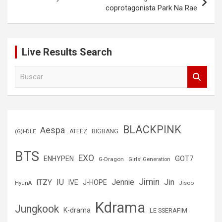
coprotagonista Park Na Rae
Live Results Search
B
u
s
c
a
r
BLACKPINK
Aespa
(G)I-DLE
ATEEZ
BIGBANG
BTS
EXO
GOT7
ENHYPEN
G-Dragon
Girls’ Generation
Jimin
IU
Jin
ITZY
Jennie
IVE
J-HOPE
Jisoo
HyunA
Kdrama
Jungkook
K-drama
LE SSERAFIM