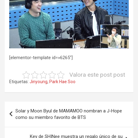
[elementor-template id=»6265″]
Valora este post post
Etiquetas:
Jinyoung
,
Park Hae Soo
Navegación
Solar y Moon Byul de MAMAMOO nombran a J-Hope
de
como su miembro favorito de BTS
entradas
Key de SHINee muestra un regalo único de su