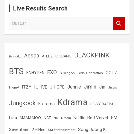
Live Results Search
B
u
s
c
a
r
BLACKPINK
Aespa
(G)I-DLE
ATEEZ
BIGBANG
BTS
EXO
GOT7
ENHYPEN
G-Dragon
Girls’ Generation
Jimin
IU
Jin
ITZY
Jennie
IVE
J-HOPE
Jisoo
HyunA
Kdrama
Jungkook
K-drama
LE SSERAFIM
Lisa
Red Velvet
RM
MAMAMOO
NCT
Netflix
NCT Dream
Seventeen
Song Joong Ki
SHINee
SM Entertainment