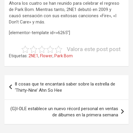
Ahora los cuatro se han reunido para celebrar el regreso
de Park Bom. Mientras tanto, 2NE1 debutó en 2009 y
causó sensación con sus exitosas canciones «Fire», «I
Don’t Care» y más.
[elementor-template id=»6265″]
Valora este post post
Etiquetas:
2NE1
,
Flower
,
Park Bom
Navegación
8 cosas que te encantará saber sobre la estrella de
de
‘Thirty-Nine’ Ahn So Hee
entradas
(G)I-DLE establece un nuevo récord personal en ventas
de álbumes en la primera semana