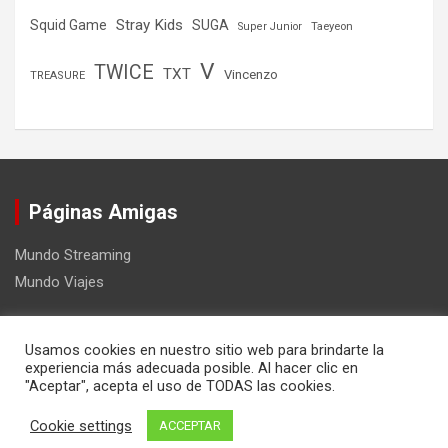
Stray Kids
Squid Game
SUGA
Super Junior
Taeyeon
V
TWICE
TXT
Vincenzo
TREASURE
Páginas Amigas
Mundo Streaming
Mundo Viajes
Usamos cookies en nuestro sitio web para brindarte la
experiencia más adecuada posible. Al hacer clic en
"Aceptar", acepta el uso de TODAS las cookies.
Copyright ©2026
Mundo Kpop
Tema por:
Theme Horse
Cookie settings
ACCEPTAR
Funciona gracias a:
WordPress