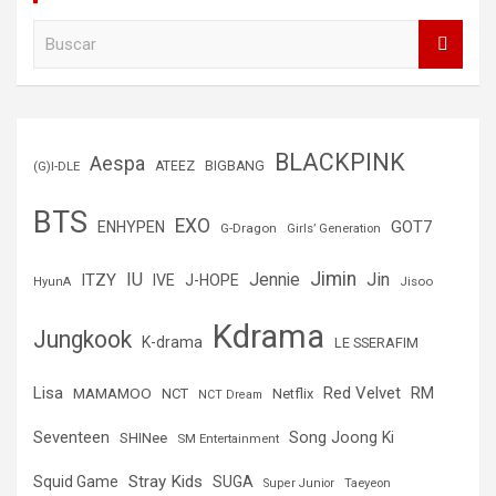
B
u
s
c
a
r
BLACKPINK
Aespa
(G)I-DLE
ATEEZ
BIGBANG
BTS
EXO
GOT7
ENHYPEN
G-Dragon
Girls’ Generation
Jimin
IU
Jin
ITZY
Jennie
IVE
J-HOPE
Jisoo
HyunA
Kdrama
Jungkook
K-drama
LE SSERAFIM
Lisa
Red Velvet
RM
MAMAMOO
NCT
Netflix
NCT Dream
Seventeen
Song Joong Ki
SHINee
SM Entertainment
Stray Kids
Squid Game
SUGA
Super Junior
Taeyeon