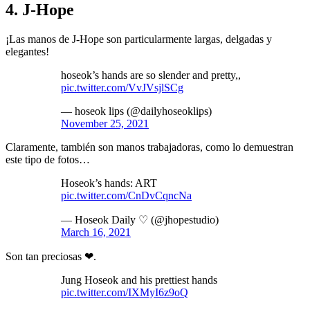
4. J-Hope
¡Las manos de J-Hope son particularmente largas, delgadas y
elegantes!
hoseok’s hands are so slender and pretty,,
pic.twitter.com/VvJVsjlSCg
— hoseok lips (@dailyhoseoklips)
November 25, 2021
Claramente, también son manos trabajadoras, como lo demuestran
este tipo de fotos…
Hoseok’s hands: ART
pic.twitter.com/CnDvCqncNa
— Hoseok Daily ♡ (@jhopestudio)
March 16, 2021
Son tan preciosas ❤.
Jung Hoseok and his prettiest hands
pic.twitter.com/IXMyI6z9oQ