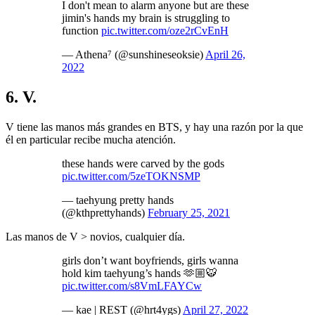
I don't mean to alarm anyone but are these
jimin's hands my brain is struggling to
function
pic.twitter.com/oze2rCvEnH
— Athena⁷ (@sunshineseoksie)
April 26,
2022
6. V.
V tiene las manos más grandes en BTS, y hay una razón por la que
él en particular recibe mucha atención.
these hands were carved by the gods
pic.twitter.com/5zeTOKNSMP
— taehyung pretty hands
(@kthprettyhands)
February 25, 2021
Las manos de V > novios, cualquier día.
girls don’t want boyfriends, girls wanna
hold kim taehyung’s hands 🫶🏼🐯
pic.twitter.com/s8VmLFAYCw
— kae | REST (@hrt4ygs)
April 27, 2022