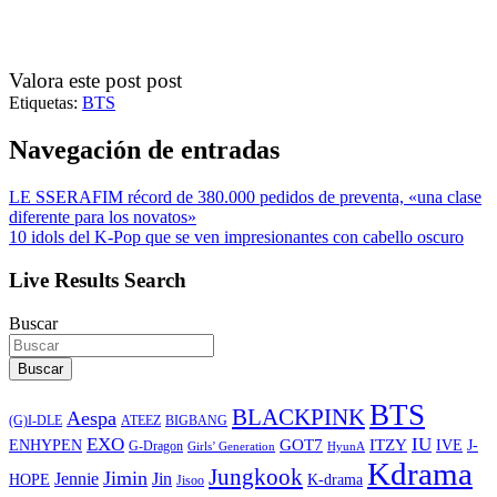
Valora este post post
Etiquetas:
BTS
Navegación de entradas
LE SSERAFIM récord de 380.000 pedidos de preventa, «una clase
diferente para los novatos»
10 idols del K-Pop que se ven impresionantes con cabello oscuro
Live Results Search
Buscar
Buscar
BTS
BLACKPINK
Aespa
ATEEZ
BIGBANG
(G)I-DLE
EXO
IU
ITZY
ENHYPEN
GOT7
IVE
J-
G-Dragon
Girls’ Generation
HyunA
Kdrama
Jungkook
Jimin
Jin
Jennie
HOPE
K-drama
Jisoo