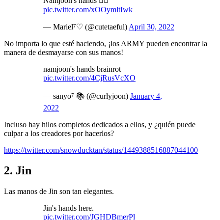
Namjoon's hands 🧎‍♀️
pic.twitter.com/xOOymltIwk
— Mariel⁷♡ (@cutetaeful)
April 30, 2022
No importa lo que esté haciendo, ¡los ARMY pueden encontrar la
manera de desmayarse con sus manos!
namjoon's hands brainrot
pic.twitter.com/4CjRusVcXO
— sanyo⁷ 📚 (@curlyjoon)
January 4,
2022
Incluso hay hilos completos dedicados a ellos, y ¿quién puede
culpar a los creadores por hacerlos?
https://twitter.com/snowducktan/status/1449388516887044100
2. Jin
Las manos de Jin son tan elegantes.
Jin's hands here.
pic.twitter.com/JGHDBmerPl