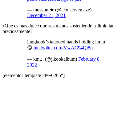
— muskan ★ (@jeonslovemaze)
December 21, 2021
¿Qué es más dulce que sus manos sosteniendo a Jimin tan
preciosamente?
jungkook’s tattooed hands holding jimin
😌
pic.twitter.com/VwAC94Qi8p
— km. (@jikookalbum)
February 8,
2022
[elementor-template id=»6265″]