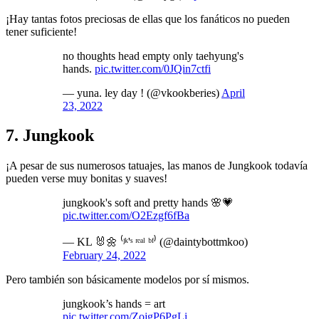
¡Hay tantas fotos preciosas de ellas que los fanáticos no pueden
tener suficiente!
no thoughts head empty only taehyung's
hands.
pic.twitter.com/0JQin7ctfi
— yuna. ley day ! (@vkookberies)
April
23, 2022
7. Jungkook
¡A pesar de sus numerosos tatuajes, las manos de Jungkook todavía
pueden verse muy bonitas y suaves!
jungkook's soft and pretty hands 🌸💗
pic.twitter.com/O2Ezgf6fBa
— KL 🐰🌼 ⁽ʲᵏ'ˢ ʳᵉᵃˡ ᵇᶠ⁾ (@daintybottmkoo)
February 24, 2022
Pero también son básicamente modelos por sí mismos.
jungkook’s hands = art
pic.twitter.com/ZojgP6PgLi