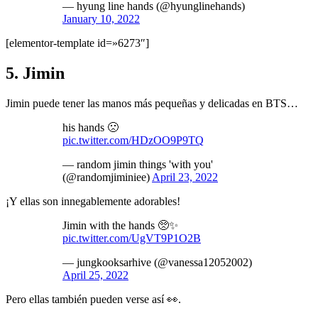
— hyung line hands (@hyunglinehands)
January 10, 2022
[elementor-template id=»6273″]
5. Jimin
Jimin puede tener las manos más pequeñas y delicadas en BTS…
his hands 🙁
pic.twitter.com/HDzOO9P9TQ
— random jimin things 'with you'
(@randomjiminiee)
April 23, 2022
¡Y ellas son innegablemente adorables!
Jimin with the hands 🥺✨
pic.twitter.com/UgVT9P1O2B
— jungkooksarhive (@vanessa12052002)
April 25, 2022
Pero ellas también pueden verse así 👀.