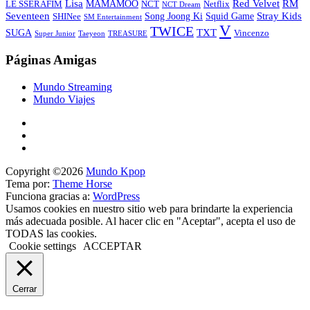
Lisa
Red Velvet
RM
MAMAMOO
NCT
LE SSERAFIM
Netflix
NCT Dream
Stray Kids
Seventeen
Song Joong Ki
SHINee
Squid Game
SM Entertainment
V
TWICE
TXT
SUGA
Vincenzo
Super Junior
Taeyeon
TREASURE
Páginas Amigas
Mundo Streaming
Mundo Viajes
Copyright ©2026
Mundo Kpop
Tema por:
Theme Horse
Funciona gracias a:
WordPress
Usamos cookies en nuestro sitio web para brindarte la experiencia
más adecuada posible. Al hacer clic en "Aceptar", acepta el uso de
TODAS las cookies.
Cookie settings
ACCEPTAR
Cerrar