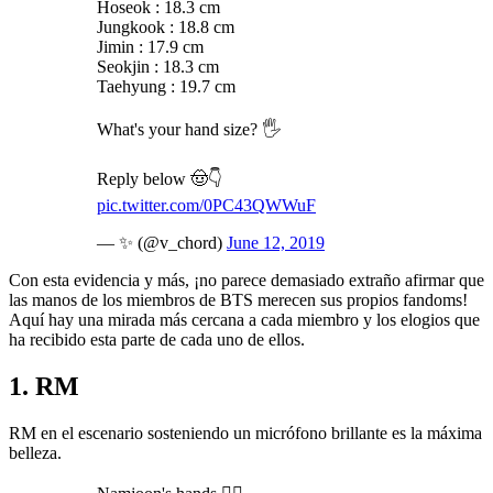
Hoseok : 18.3 cm
Jungkook : 18.8 cm
Jimin : 17.9 cm
Seokjin : 18.3 cm
Taehyung : 19.7 cm
What's your hand size? 🖐️
Reply below 🤠👇
pic.twitter.com/0PC43QWWuF
— ✨ (@v_chord)
June 12, 2019
Con esta evidencia y más, ¡no parece demasiado extraño afirmar que
las manos de los miembros de BTS merecen sus propios fandoms!
Aquí hay una mirada más cercana a cada miembro y los elogios que
ha recibido esta parte de cada uno de ellos.
1. RM
RM en el escenario sosteniendo un micrófono brillante es la máxima
belleza.