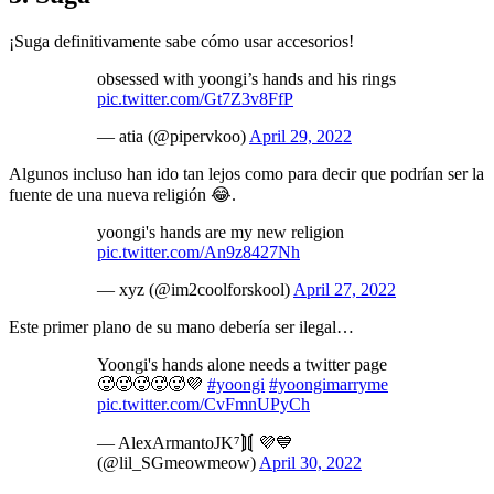
¡Suga definitivamente sabe cómo usar accesorios!
obsessed with yoongi’s hands and his rings
pic.twitter.com/Gt7Z3v8FfP
— atia (@pipervkoo)
April 29, 2022
Algunos incluso han ido tan lejos como para decir que podrían ser la
fuente de una nueva religión 😂.
yoongi's hands are my new religion
pic.twitter.com/An9z8427Nh
— xyz (@im2coolforskool)
April 27, 2022
Este primer plano de su mano debería ser ilegal…
Yoongi's hands alone needs a twitter page
🥵🥵🥵🥵🥵💜
#yoongi
#yoongimarryme
pic.twitter.com/CvFmnUPyCh
— AlexArmantoJK⁷⟭⟬ 💜💙
(@lil_SGmeowmeow)
April 30, 2022