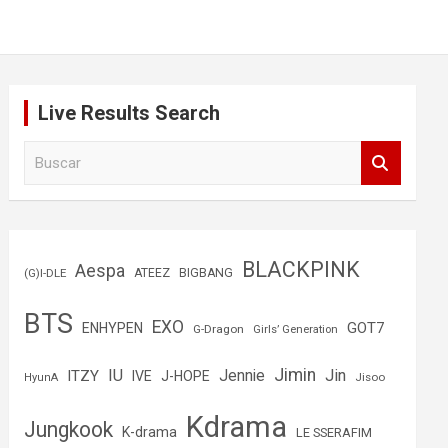
Live Results Search
B
u
s
c
a
r
BLACKPINK
Aespa
(G)I-DLE
ATEEZ
BIGBANG
BTS
EXO
GOT7
ENHYPEN
G-Dragon
Girls’ Generation
Jimin
IU
Jin
ITZY
Jennie
IVE
J-HOPE
Jisoo
HyunA
Kdrama
Jungkook
K-drama
LE SSERAFIM