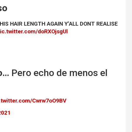
so
IS HAIR LENGTH AGAIN Y’ALL DONT REALISE
ic.twitter.com/doRXOjsgUl
o…
Pero echo de menos el
.twitter.com/Cwrw7oO9BV
 2021