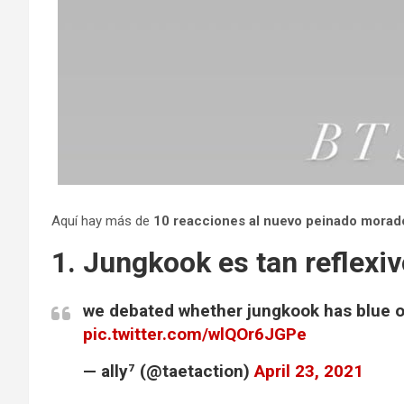
Aquí hay más de
10 reacciones al nuevo peinado mora
1. Jungkook es tan reflexi
we debated whether jungkook has blue or
pic.twitter.com/wlQOr6JGPe
— ally⁷ (@taetaction)
April 23, 2021