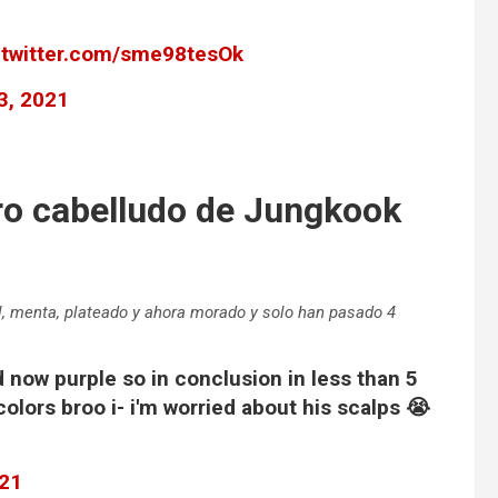
.twitter.com/sme98tesOk
23, 2021
ero cabelludo de Jungkook
ul, menta, plateado y ahora morado y solo han pasado 4
d now purple so in conclusion in less than 5
olors broo i- i'm worried about his scalps 😭
021