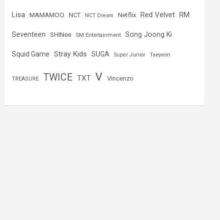
Lisa
Red Velvet
RM
MAMAMOO
NCT
Netflix
NCT Dream
Seventeen
Song Joong Ki
SHINee
SM Entertainment
Stray Kids
Squid Game
SUGA
Super Junior
Taeyeon
V
TWICE
TXT
Vincenzo
TREASURE