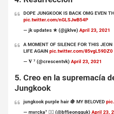
DOPE JUNGKOOK IS BACK OMG EVEN THE
pic.twitter.com/nGLSJwB54P
— jk updates ★ (@jjklve)
April 23, 2021
A MOMENT OF SILENCE FOR THIS JEON
LIFE AGAIN
pic.twitter.com/85vgL59DZ0
— 𝐕 ⁷ (@crescentvk)
April 23, 2021
5. Creo en la supremacía d
Jungkook
jungkook purple hair 🍇 MY BELOVED
pic
— myrcka⁷ 🧚‍♂️ (@bffjeongguk)
April 23, 