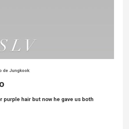
do de Jungkook
:
vo
 purple hair but now he gave us both