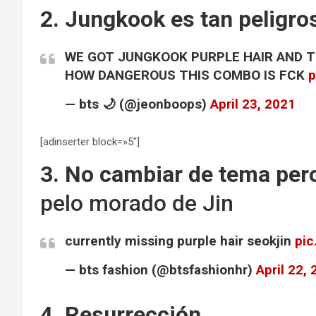
2. Jungkook es tan peligro
WE GOT JUNGKOOK PURPLE HAIR AND TH
HOW DANGEROUS THIS COMBO IS FCK
p
— bts 🌙 (@jeonboops)
April 23, 2021
[adinserter block=»5″]
3. No cambiar de tema per
pelo morado de Jin
currently missing purple hair seokjin
pic
— bts fashion (@btsfashionhr)
April 22,
4. Resurrección