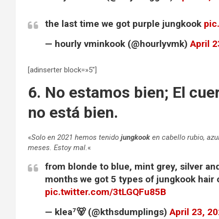
the last time we got purple jungkook
pic
— hourly vminkook (@hourlyvmk)
April 
[adinserter block=»5″]
6. No estamos bien; El cu
no está bien.
«
Solo en 2021 hemos tenido
jungkook
en cabello rubio, az
meses. Estoy mal.
«
from blonde to blue, mint grey, silver an
months we got 5 types of jungkook hair c
pic.twitter.com/3tLGQFu85B
— klea⁷🐻 (@kthsdumplings)
April 23, 2