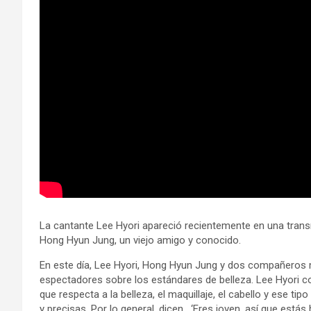
La cantante Lee Hyori apareció recientemente en una trans
Hong Hyun Jung, un viejo amigo y conocido.
En este día, Lee Hyori, Hong Hyun Jung y dos compañeros 
espectadores sobre los estándares de belleza. Lee Hyori c
que respecta a la belleza, el maquillaje, el cabello y ese t
y precisas. Por lo general, dicen , ‘Eres joven, así que estás