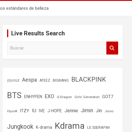
los estándares de belleza
Live Results Search
B
u
s
c
a
r
BLACKPINK
Aespa
(G)I-DLE
ATEEZ
BIGBANG
BTS
EXO
GOT7
ENHYPEN
G-Dragon
Girls’ Generation
Jimin
IU
Jin
ITZY
Jennie
IVE
J-HOPE
Jisoo
HyunA
Kdrama
Jungkook
K-drama
LE SSERAFIM