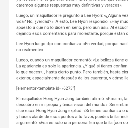
daremos algunas respuestas muy definitivas y veraces».
Luego, un maquillador le preguntó a Lee Hyori: «¿Alguna ve
vida? No, ¿verdad?». A esto, Lee Hyori respondió: «Hay mu
apuesto a que no lo dicen en serio, pero aún así». Al escuch
dejando esos comentarios para molestarte, porque están 
Lee Hyori luego dijo con confianza: «En verdad, porque nac
no realmente».
Luego, cuando un maquillador comentó: «La belleza tiene que
La apariencia es solo la apariencia. ¿Y qué si tienes confi
lo que naces». , hasta cierto punto. Pero también, hasta cie
exterior, especialmente después de los cuarenta, y cómo lle
[elementor-template id=»6273″]
El maquillador Hong Hyun Jung también afirmó: «Para mí, la 
descubro en mi propia y única visión del mundo». Sin emba
dice eso». Hong Hyun Jung explicó: «Si tienes confianza o 
y haces alarde de esos puntos a tu favor, puedes brillar in
argumentó: «Esa es solo una persona fea que brilla [con co