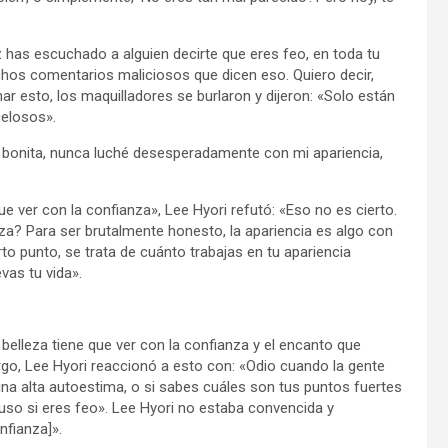
z has escuchado a alguien decirte que eres feo, en toda tu
chos comentarios maliciosos que dicen eso. Quiero decir,
ar esto, los maquilladores se burlaron y dijeron: «Solo están
celosos».
í bonita, nunca luché desesperadamente con mi apariencia,
 ver con la confianza», Lee Hyori refutó: «Eso no es cierto.
anza? Para ser brutalmente honesto, la apariencia es algo con
rto punto, se trata de cuánto trabajas en tu apariencia
vas tu vida».
belleza tiene que ver con la confianza y el encanto que
rgo, Lee Hyori reaccionó a esto con: «Odio cuando la gente
una alta autoestima, o si sabes cuáles son tus puntos fuertes
cluso si eres feo». Lee Hyori no estaba convencida y
nfianza]».