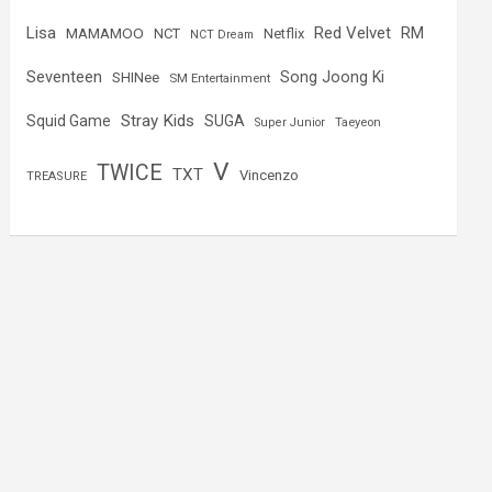
Lisa
Red Velvet
RM
MAMAMOO
NCT
Netflix
NCT Dream
Seventeen
Song Joong Ki
SHINee
SM Entertainment
Stray Kids
Squid Game
SUGA
Super Junior
Taeyeon
V
TWICE
TXT
Vincenzo
TREASURE