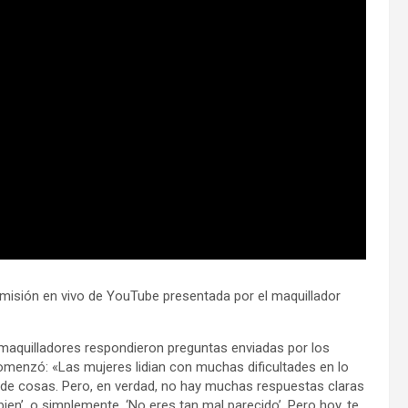
misión en vivo de YouTube presentada por el maquillador
maquilladores respondieron preguntas enviadas por los
omenzó: «Las mujeres lidian con muchas dificultades en lo
ipo de cosas. Pero, en verdad, no hay muchas respuestas claras
 bien’, o simplemente, ‘No eres tan mal parecido’. Pero hoy, te