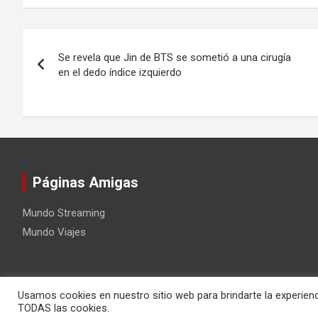
Navegación
Se revela que Jin de BTS se sometió a una cirugía
de
en el dedo índice izquierdo
entradas
Páginas Amigas
Mundo Streaming
Mundo Viajes
Usamos cookies en nuestro sitio web para brindarte la experienc
Copyright ©2026
Mundo Kpop
Tema por:
Theme Horse
Fu
TODAS las cookies.