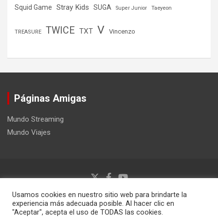
Stray Kids
Squid Game
SUGA
Super Junior
Taeyeon
V
TWICE
TXT
Vincenzo
TREASURE
Páginas Amigas
Mundo Streaming
Mundo Viajes
Usamos cookies en nuestro sitio web para brindarte la
Copyright ©2026
Mundo Kpop
Tema por:
Theme Horse
experiencia más adecuada posible. Al hacer clic en
Funciona gracias a:
WordPress
"Aceptar", acepta el uso de TODAS las cookies.