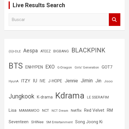
Live Results Search
B
u
s
c
a
r
BLACKPINK
Aespa
(G)I-DLE
ATEEZ
BIGBANG
BTS
EXO
GOT7
ENHYPEN
G-Dragon
Girls’ Generation
Jimin
IU
Jin
ITZY
Jennie
IVE
J-HOPE
Jisoo
HyunA
Kdrama
Jungkook
K-drama
LE SSERAFIM
Lisa
Red Velvet
RM
MAMAMOO
NCT
Netflix
NCT Dream
Seventeen
Song Joong Ki
SHINee
SM Entertainment