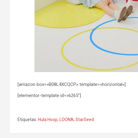
[amazon box=»B08L4XCQCP» template=»horizontal»]
[elementor-template id=»6265″]
Etiquetas:
Hula Hoop
,
LOONA
,
StarSeed