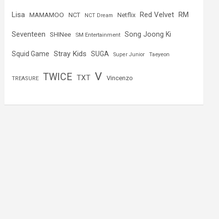
Lisa
Red Velvet
RM
MAMAMOO
NCT
Netflix
NCT Dream
Seventeen
Song Joong Ki
SHINee
SM Entertainment
Stray Kids
Squid Game
SUGA
Super Junior
Taeyeon
V
TWICE
TXT
Vincenzo
TREASURE