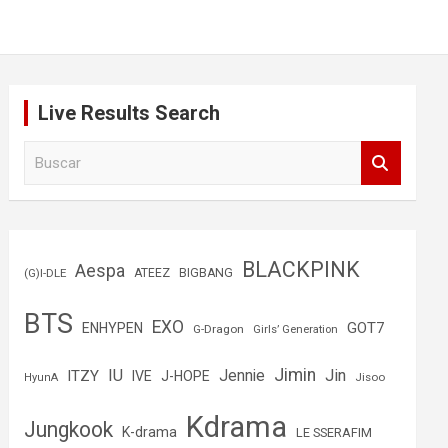
Live Results Search
B
u
s
c
a
r
BLACKPINK
Aespa
(G)I-DLE
ATEEZ
BIGBANG
BTS
EXO
GOT7
ENHYPEN
G-Dragon
Girls’ Generation
Jimin
IU
Jin
ITZY
Jennie
IVE
J-HOPE
Jisoo
HyunA
Kdrama
Jungkook
K-drama
LE SSERAFIM