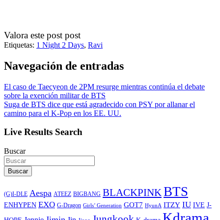
Valora este post post
Etiquetas:
1 Night 2 Days
,
Ravi
Navegación de entradas
El caso de Taecyeon de 2PM resurge mientras continúa el debate
sobre la exención militar de BTS
Suga de BTS dice que está agradecido con PSY por allanar el
camino para el K-Pop en los EE. UU.
Live Results Search
Buscar
Buscar
BTS
BLACKPINK
Aespa
ATEEZ
BIGBANG
(G)I-DLE
EXO
IU
ITZY
ENHYPEN
GOT7
IVE
J-
G-Dragon
Girls’ Generation
HyunA
Kdrama
Jungkook
Jimin
Jin
Jennie
HOPE
K-drama