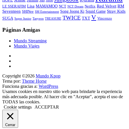
Jisoo
Lisa
Red Velvet
RM
MAMAMOO
NCT
LE SSERAFIM
Netflix
NCT Dream
Stray Kids
Seventeen
Song Joong Ki
SHINee
Squid Game
SM Entertainment
V
TWICE
TXT
SUGA
Vincenzo
Super Junior
Taeyeon
TREASURE
Páginas Amigas
Mundo Streaming
Mundo Viajes
Copyright ©2026
Mundo Kpop
Tema por:
Theme Horse
Funciona gracias a:
WordPress
Usamos cookies en nuestro sitio web para brindarte la experiencia
más adecuada posible. Al hacer clic en "Aceptar", acepta el uso de
TODAS las cookies.
Cookie settings
ACCEPTAR
Cerrar