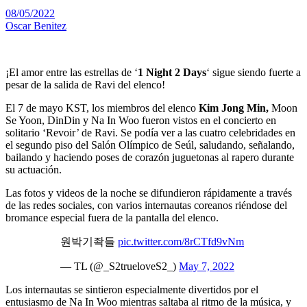
08/05/2022
Oscar Benitez
¡El amor entre las estrellas de ‘
1 Night 2 Days
‘ sigue siendo fuerte a
pesar de la salida de Ravi del elenco!
El 7 de mayo KST, los miembros del elenco
Kim Jong Min,
Moon
Se Yoon, DinDin y Na In Woo fueron vistos en el concierto en
solitario ‘Revoir’ de Ravi. Se podía ver a las cuatro celebridades en
el segundo piso del Salón Olímpico de Seúl, saludando, señalando,
bailando y haciendo poses de corazón juguetonas al rapero durante
su actuación.
Las fotos y videos de la noche se difundieron rápidamente a través
de las redes sociales, con varios internautas coreanos riéndose del
bromance especial fuera de la pantalla del elenco.
원박기좍들
pic.twitter.com/8rCTfd9vNm
— TL (@_S2trueloveS2_)
May 7, 2022
Los internautas se sintieron especialmente divertidos por el
entusiasmo de Na In Woo mientras saltaba al ritmo de la música, y