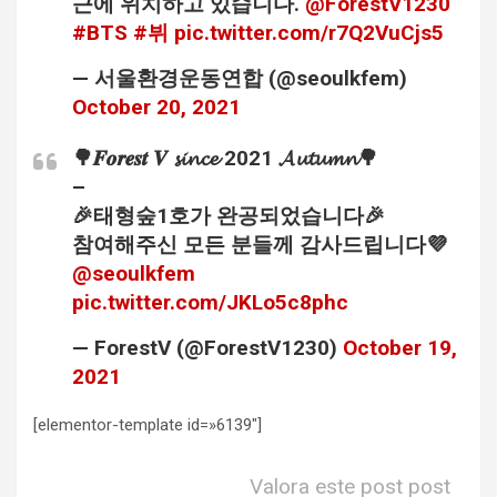
근에 위치하고 있습니다.
@ForestV1230
#BTS
#뷔
pic.twitter.com/r7Q2VuCjs5
— 서울환경운동연합 (@seoulkfem)
October 20, 2021
🌳𝑭𝒐𝒓𝒆𝒔𝒕 𝑽 𝓼𝓲𝓷𝓬𝓮 2021 𝓐𝓾𝓽𝓾𝓶𝓷🌳
–
🎉태형숲1호가 완공되었습니다🎉
참여해주신 모든 분들께 감사드립니다💜
@seoulkfem
pic.twitter.com/JKLo5c8phc
— ForestV (@ForestV1230)
October 19,
2021
[elementor-template id=»6139″]
Valora este post post