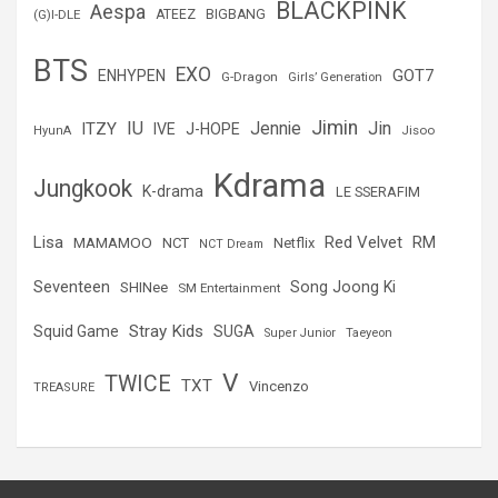
BLACKPINK
Aespa
(G)I-DLE
ATEEZ
BIGBANG
BTS
EXO
GOT7
ENHYPEN
G-Dragon
Girls’ Generation
Jimin
IU
Jin
ITZY
Jennie
IVE
J-HOPE
Jisoo
HyunA
Kdrama
Jungkook
K-drama
LE SSERAFIM
Lisa
Red Velvet
RM
MAMAMOO
NCT
Netflix
NCT Dream
Seventeen
Song Joong Ki
SHINee
SM Entertainment
Stray Kids
Squid Game
SUGA
Super Junior
Taeyeon
V
TWICE
TXT
Vincenzo
TREASURE