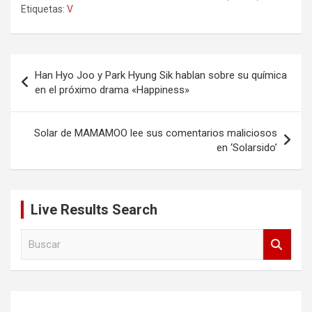
Etiquetas:
V
Navegación
Han Hyo Joo y Park Hyung Sik hablan sobre su química
de
en el próximo drama «Happiness»
entradas
Solar de MAMAMOO lee sus comentarios maliciosos
en ‘Solarsido’
Live Results Search
B
u
s
c
a
r